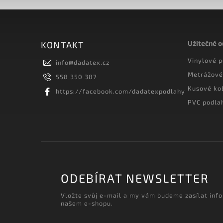
Užitečné 
KONTAKT
Vinylové 
info
@
dadatex.cz
Metrážové
558 350 387
Kusové ko
https://facebook.com/dadatexpodlahy
PVC podla
ODEBÍRAT NEWSLETTER
Vložte svůj e-mail a my vám budeme zasílat inf
našem e-shopu.