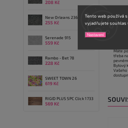
208 Kč
Tento web používá s
New Orleans 236
255 Kč
vyjadřujete souhlas 
Popis
Nastavení
Serenade 915
Detai
559 Kč
Máte poc
třeba n
Rambo - Bet 78
pevném 
228 Kč
Bytový 
Vašeho 
dostupn
SWEET TOWN 26
619 Kč
SOUVI
RIGID PLUS SPC Click 1733
569 Kč