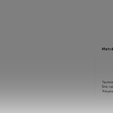
Serenade 316
Metrá
Detail
559 Kč
Šíře 4.00 m další informace Materiál
Technické údaj
100 % polyamid Podklad filc Váha
Šíře role 400 c
vlasu 770 g/m2 Celková váha 1 780
Polyester (PES
g/m2 Výška vlasu 6.00 mm Celková...
T