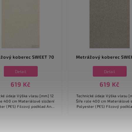
žový koberec SWEET 70
Metrážový koberec SWE
Detail
Detail
619 Kč
619 Kč
e Výška vlasu [mm] 12
Technické údaje Výška vlasu [mm] 12
m Materiálové složení
Šíře role 400 cm Materiálové složení
) Filcový podklad Ano
Polyester (PES) Filcový podklad Ano
yp vlasu Střižený vlas...
Typ vlasu Střižený vlas..