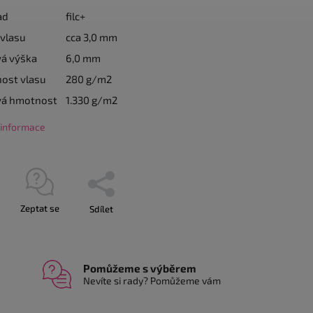
ad
filc+
vlasu
cca 3,0 mm
vá výška
6,0 mm
ost vlasu
280 g/m2
vá hmotnost
1.330 g/m2
í informace
Zeptat se
Sdílet
Pomůžeme s výběrem
Nevíte si rady? Pomůžeme vám