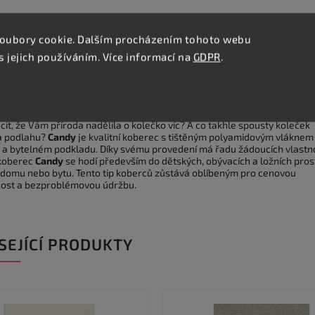
oubory cookie. Dalším procházením tohoto webu
s jejich používáním. Více informací na
Podobné (8)
Hodnocení
Diskuze
GDPR
.
lní popis produktu
it, že Vám příroda nadělila o kolečko víc? A co takhle spousty koleček
a podlahu?
Candy
je kvalitní koberec s tištěným polyamidovým vláknem
a bytelném podkladu. Díky svému provedení má řadu žádoucích vlastno
koberec
Candy
se hodí především do dětských, obývacích a ložních pros
domu nebo bytu. Tento tip koberců zůstává oblíbeným pro cenovou
ost a bezproblémovou údržbu.
SEJÍCÍ PRODUKTY