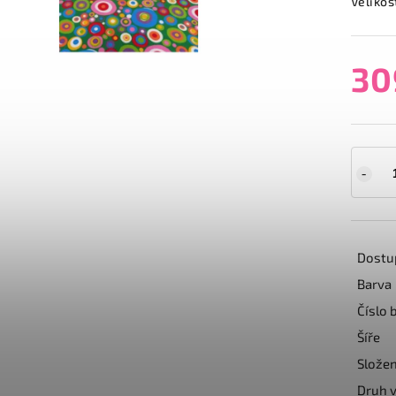
Velikos
30
Dostu
Barva
Číslo 
Šíře
Složen
Druh v