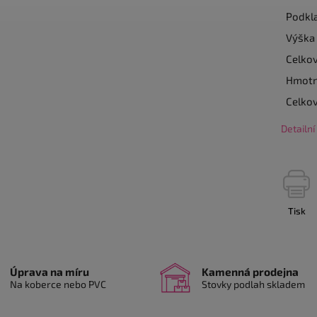
Podkl
Výška 
Celko
Hmotn
Celko
Detailn
Tisk
Úprava na míru
Kamenná prodejna
Na koberce nebo PVC
Stovky podlah skladem