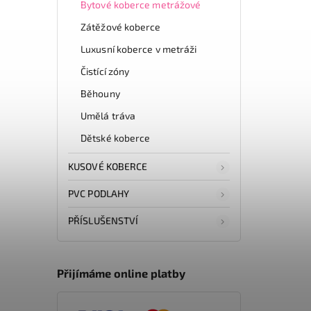
Bytové koberce metrážové
Zátěžové koberce
Luxusní koberce v metráži
Čistící zóny
Běhouny
Umělá tráva
Dětské koberce
KUSOVÉ KOBERCE
PVC PODLAHY
PŘÍSLUŠENSTVÍ
Přijímáme online platby