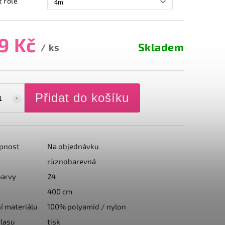
t role
9 Kč
Skladem
/ ks
Přidat do košíku
pnost
Na objednávku
různobarevná
barvy
24
400 cm
í materiálu
100% polyamid / nylon
lasu
tisk