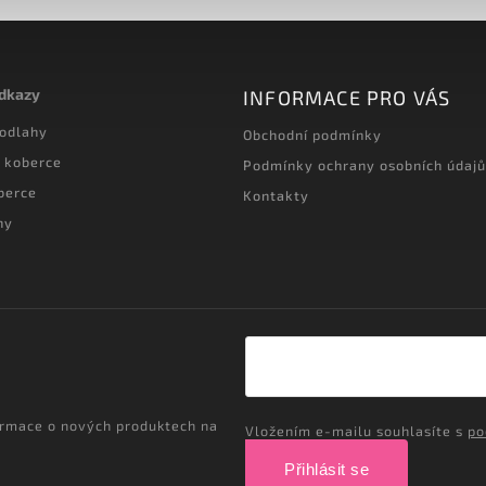
odkazy
INFORMACE PRO VÁS
podlahy
Obchodní podmínky
 koberce
Podmínky ochrany osobních údajů
berce
Kontakty
hy
ormace o nových produktech na
Vložením e-mailu souhlasíte s
po
Přihlásit se