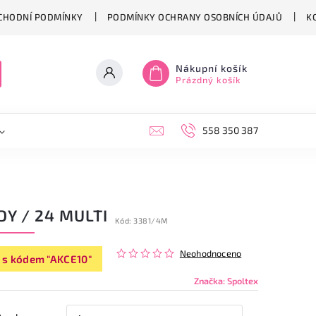
CHODNÍ PODMÍNKY
PODMÍNKY OCHRANY OSOBNÍCH ÚDAJŮ
K
Nákupní košík
Prázdný košík
558 350 387
Y / 24 MULTI
Kód:
3381/4M
Neohodnoceno
 s kódem "AKCE10"
Značka:
Spoltex