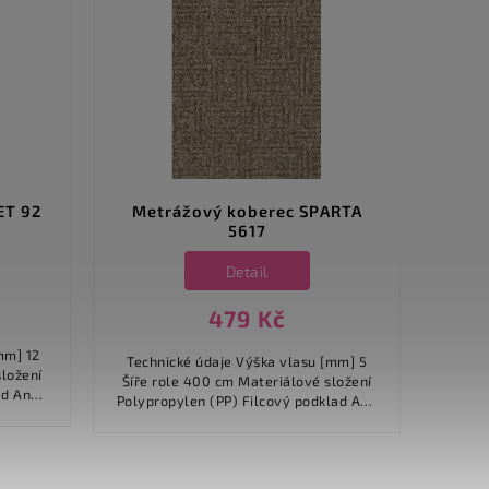
ET 92
Metrážový koberec SPARTA
Met
5617
Detail
479 Kč
Technické údaje Výška vlasu [mm] 5
Technické úd
Šíře role 400 cm Materiálové složení
Šíře role 5
Polypropylen (PP) Filcový podklad Ano
Polyamid (PA) Fi
.
Typ vlasu Smyčka Podklad...