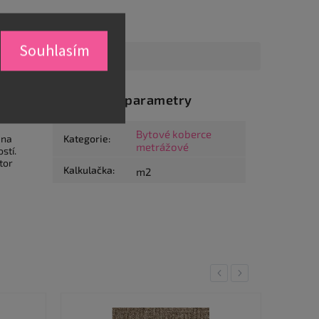
Souhlasím
Doplňkové parametry
Bytové koberce
 na
Kategorie
:
metrážové
stí.
tor
Kalkulačka
:
m2
Previous
Next