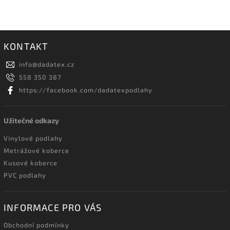
KONTAKT
info
@
dadatex.cz
558 350 387
https://facebook.com/dadatexpodlahy
Užitečné odkazy
Vinylové podlahy
Metrážové koberce
Kusové koberce
PVC podlahy
INFORMACE PRO VÁS
Obchodní podmínky