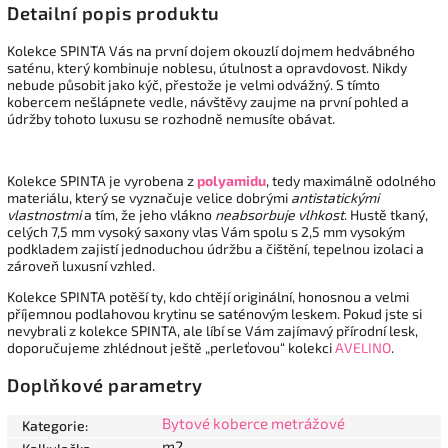
Detailní popis produktu
Kolekce SPINTA Vás na první dojem okouzlí dojmem hedvábného
saténu, který kombinuje noblesu, útulnost a opravdovost. Nikdy
nebude působit jako kýč, přestože je velmi odvážný. S tímto
kobercem nešlápnete vedle, návštěvy zaujme na první pohled a
údržby tohoto luxusu se rozhodně nemusíte obávat.
Kolekce SPINTA je vyrobena z
polyamidu
, tedy maximálně odolného
materiálu, který se vyznačuje velice dobrými
antistatickými
vlastnostmi
a tím, že jeho vlákno
neabsorbuje vlhkost
. Hustě tkaný,
celých 7,5 mm vysoký saxony vlas Vám spolu s 2,5 mm vysokým
podkladem zajistí jednoduchou údržbu a čištění, tepelnou izolaci a
zároveň luxusní vzhled.
Kolekce SPINTA potěší ty, kdo chtějí originální, honosnou a velmi
příjemnou podlahovou krytinu se saténovým leskem. Pokud jste si
nevybrali z kolekce SPINTA, ale líbí se Vám zajímavý přírodní lesk,
doporučujeme zhlédnout ještě „perleťovou“ kolekci
AVELINO
.
Doplňkové parametry
Bytové koberce metrážové
Kategorie
:
m2