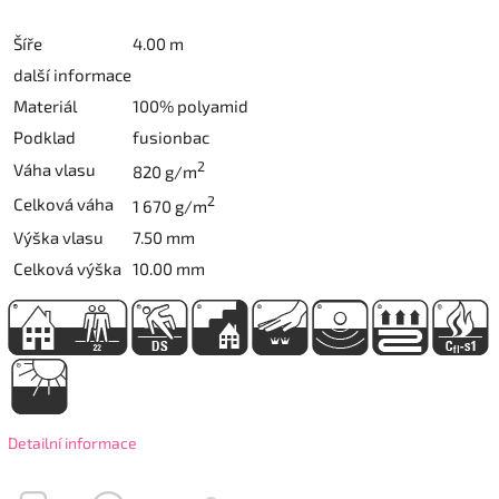
Šíře
4.00 m
další informace
Materiál
100% polyamid
Podklad
fusionbac
2
Váha vlasu
820 g/m
2
Celková váha
1 670 g/m
Výška vlasu
7.50 mm
Celková výška
10.00 mm
Detailní informace