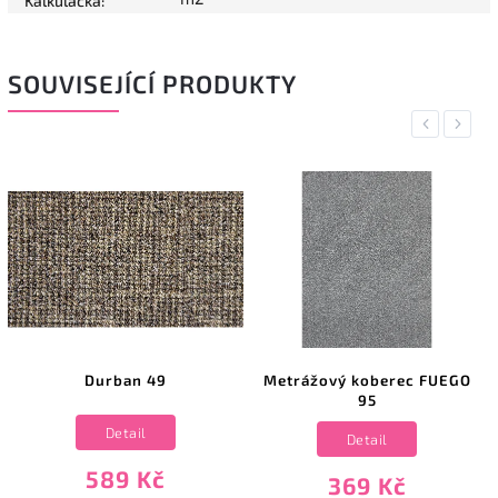
Kalkulačka
:
SOUVISEJÍCÍ PRODUKTY
Previous
Next
Durban 49
Metrážový koberec FUEGO
95
Detail
Detail
589 Kč
369 Kč