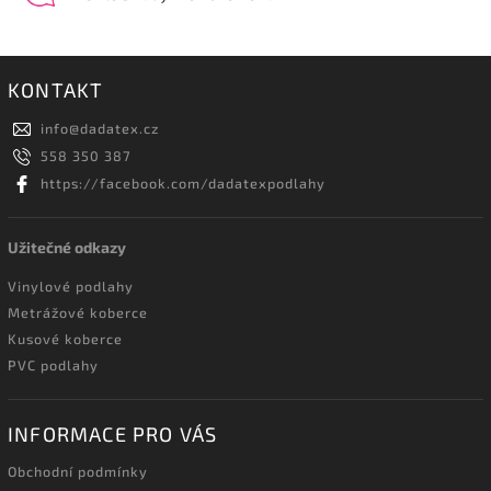
KONTAKT
info
@
dadatex.cz
558 350 387
https://facebook.com/dadatexpodlahy
Užitečné odkazy
Vinylové podlahy
Metrážové koberce
Kusové koberce
PVC podlahy
INFORMACE PRO VÁS
Obchodní podmínky