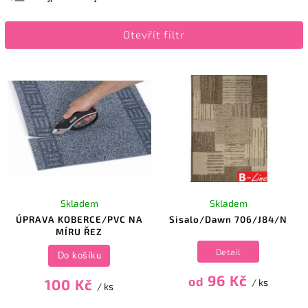
Nejlevnější
Otevřít filtr
Nejdražší
Abecedně
Skladem
Skladem
ÚPRAVA KOBERCE/PVC NA
Sisalo/Dawn 706/J84/N
MÍRU ŘEZ
Detail
Do košíku
96 Kč
od
100 Kč
/ ks
/ ks