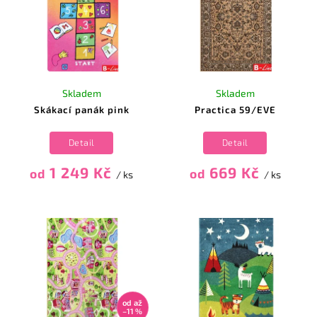
Skladem
Skladem
Skákací panák pink
Practica 59/EVE
Detail
Detail
1 249 Kč
669 Kč
od
od
/ ks
/ ks
od
až
–11 %