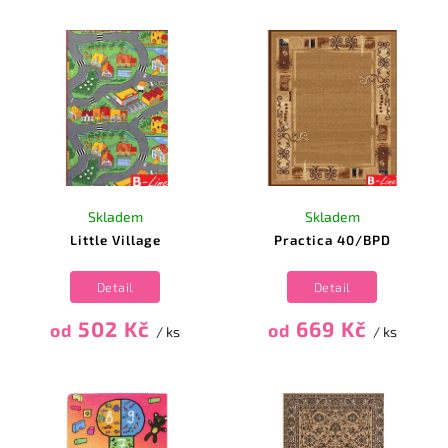
Skladem
Skladem
Little Village
Practica 40/BPD
Detail
Detail
502 Kč
669 Kč
od
od
/ ks
/ ks