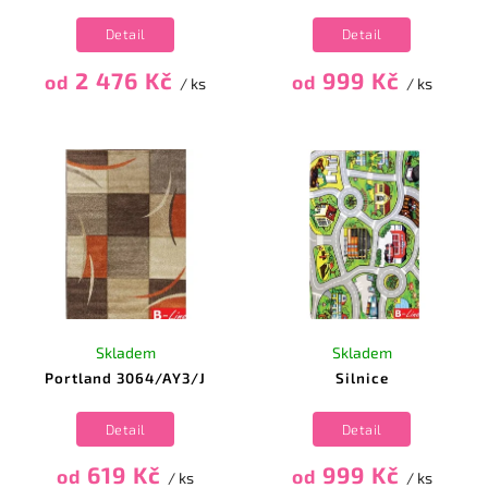
Detail
Detail
2 476 Kč
999 Kč
od
od
/ ks
/ ks
Skladem
Skladem
Portland 3064/AY3/J
Silnice
Detail
Detail
619 Kč
999 Kč
od
od
/ ks
/ ks