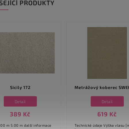
SEJÍCÍ PRODUKTY
Sicily 172
Metrážový koberec SWE
Detail
Detail
389 Kč
619 Kč
m 5.00 m další informace
Technické údaje Výška vlasu [mm] 12