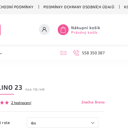
CHODNÍ PODMÍNKY
PODMÍNKY OCHRANY OSOBNÍCH ÚDAJŮ
K
Nákupní košík
Prázdný košík
558 350 387
LINO 23
Kód:
118/4M
Značka:
Breno
2 hodnocení
t role