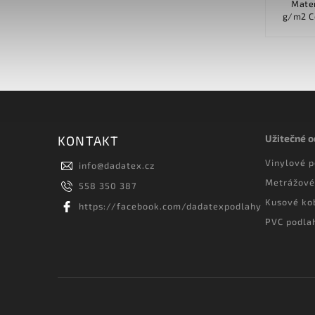
100 % polyamid Podklad filc Váha
Materiál 
vlasu 770 g/m2 Celková váha 1 780
g/m2 Celková váha 1 660 g/m2 Výška
g/m2 Výška vlasu 6.00 mm Celková...
Užitečné 
KONTAKT
Vinylové 
info
@
dadatex.cz
Metrážové
558 350 387
Kusové ko
https://facebook.com/dadatexpodlahy
PVC podla