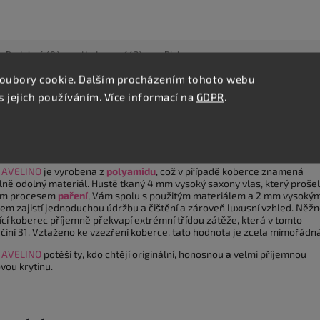
Podobné (8)
Hodnocení (2)
Diskuze
oubory cookie. Dalším procházením tohoto webu
s jejich používáním. Více informací na
GDPR
.
lní popis produktu
bíráte koberec z kolekce
AVELINO
, ihned se Vám vybaví zlatnictví a plat
perel: Kolekce totiž nabízí celou škálu odstínů bílé a několika dalších
le vždy vnímáte luxusní dojem perleti.
e
AVELINO
je vyrobena z
polyamidu
, což v případě koberce znamená
ně odolný materiál. Hustě tkaný 4 mm vysoký saxony vlas, který prošel
ním procesem
paření
, Vám spolu s použitým materiálem a 2 mm vysoký
em zajistí jednoduchou údržbu a čištění a zároveň luxusní vzhled. Něž
ící koberec příjemně překvapí extrémní třídou zátěže, která v tomto
 činí 31. Vztaženo ke vzezření koberce, tato hodnota je zcela mimořádná
e
AVELINO
potěší ty, kdo chtějí originální, honosnou a velmi příjemnou
vou krytinu.