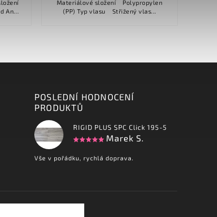
Materiálové složení Polypropylen
100% poly
(PP) Typ vlasu Střižený vlas...
vlasu 900
.
POSLEDNÍ HODNOCENÍ
PRODUKTŮ
RIGID PLUS SPC Click 195-5
Marek S.
Vše v pořádku, rychlá doprava.