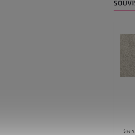
SOUVI
Serenade 611
Detail
559 Kč
Šíře 4.00 m další informace Materiál
Šíře 4.00 