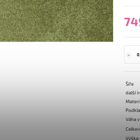
74
Šíře
další 
Materi
Podkl
Váha v
Celkov
Výška 