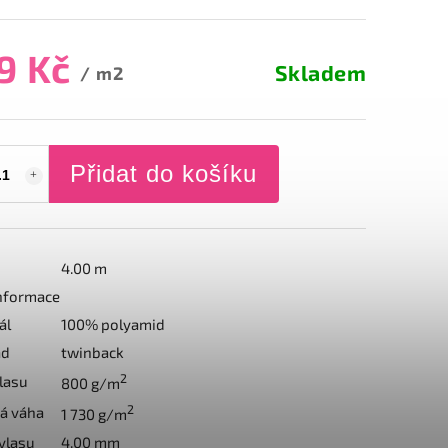
9 Kč
Skladem
/ m2
Přidat do košíku
4.00 m
informace
ál
100% polyamid
ad
twinback
2
lasu
800 g/m
2
á váha
1 730 g/m
vlasu
4.00 mm