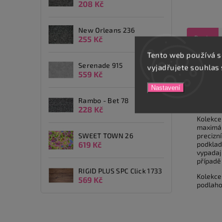
208 Kč
New Orleans 236
Popis
255 Kč
Tento web používá s
Serenade 915
vyjadřujete souhlas 
Detai
559 Kč
Když vy
Nastavení
výběrem 
Rambo - Bet 78
barev, a
228 Kč
Kolekc
maximál
SWEET TOWN 26
preciz
619 Kč
podklad
vypadaj
případě
RIGID PLUS SPC Click 1733
Kolekc
569 Kč
podlaho