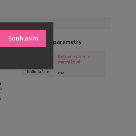
Souhlasím
Doplňkové parametry
o s
Bytové koberce
Kategorie
:
metrážové
Kalkulačka
:
m2
m
ně
.