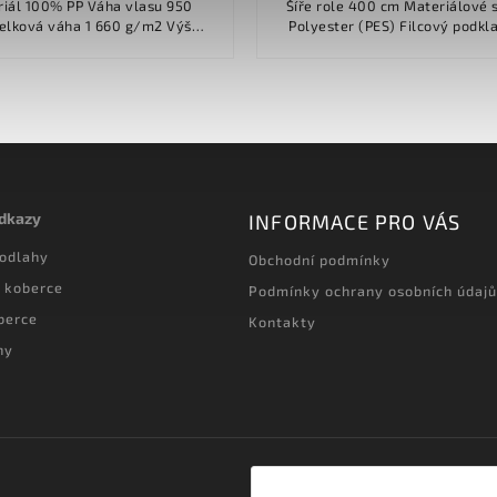
100% PP Váha vlasu 950
Šíře role 400 cm Materiálové složení
Polyester (PES) Filcový podklad Ano
vlasu 7.00 mm Celková výška 9.00...
Typ vlasu Střižený vlas..
odkazy
INFORMACE PRO VÁS
podlahy
Obchodní podmínky
 koberce
Podmínky ochrany osobních údajů
berce
Kontakty
hy