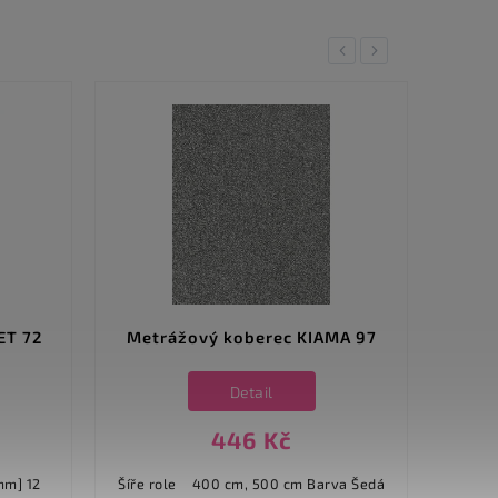
Previous
Next
ET 72
Metrážový koberec KIAMA 97
Detail
446 Kč
Šíře role 400 cm, 500 cm Barva Šedá
Šíře 4.00 m dalš