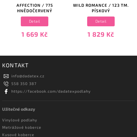
AFFECTION / 775
WILD ROMANCE / 123 TM.
HNĚDOČERVENÝ
PÍSKOVÝ
Detail
Detail
1 669 Kč
1 829 Kč
KONTAKT
info
@
dadatex.cz
558 350 387
https://facebook.com/dadatexpodlahy
Užitečné odkazy
Vinylové podlahy
Metrážové koberce
Kusové koberce