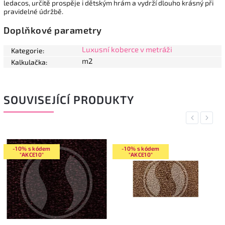
ledacos, určitě prospěje i dětským hrám a vydrží dlouho krásný při
pravidelné údržbě.
Doplňkové parametry
Luxusní koberce v metráži
Kategorie
:
m2
Kalkulačka
:
SOUVISEJÍCÍ PRODUKTY
Previous
Next
-10% s kódem
-10% s kódem
"AKCE10"
"AKCE10"