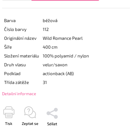
Barva
béžová
Číslo barvy
112
Originální název
Wild Romance Pearl
Šíře
400 cm
Složení materiálu
100% polyamid / nylon
Druh vlasu
velur/saxon
Podklad
actionback (AB)
Třída zátěže
31
Detailní informace
Tisk
Zeptat se
Sdílet