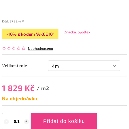
Kód:
3789/4M
Značka:
Spoltex
-10% s kódem "AKCE10"
Neohodnoceno
Velikost role
1 829 Kč
/ m2
Na objednávku
Přidat do košíku