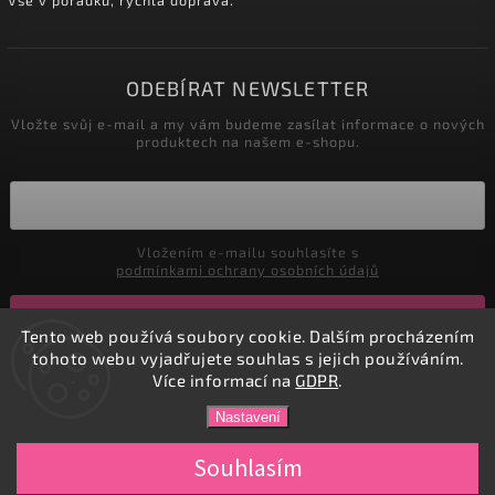
ODEBÍRAT NEWSLETTER
Vložte svůj e-mail a my vám budeme zasílat informace o nových
produktech na našem e-shopu.
Vložením e-mailu souhlasíte s
podmínkami ochrany osobních údajů
Přihlásit se
Tento web používá soubory cookie. Dalším procházením
tohoto webu vyjadřujete souhlas s jejich používáním.
Více informací na
GDPR
.
Copyright 2026
DADATEX E-shop
. Všechna práva vyhrazena.
Nastavení
Vytvořil
Shoptet
| Design
Shoptak.cz.
Souhlasím