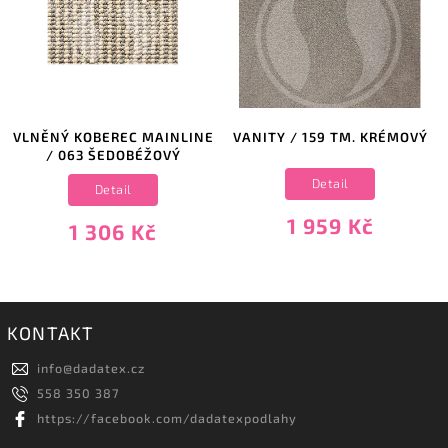
VLNĚNÝ KOBEREC MAINLINE
VANITY / 159 TM. KRÉMOVÝ
/ 063 ŠEDOBÉŽOVÝ
Detail
Detail
1 959 Kč
1 306 Kč
KONTAKT
info
@
dadatex.cz
558 350 387
https://facebook.com/dadatexpodlahy