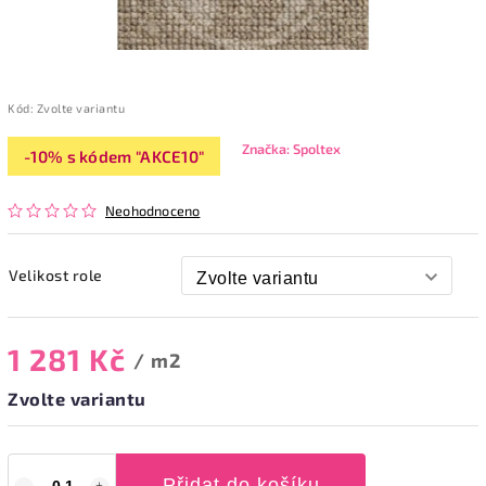
Kód:
Zvolte variantu
Značka:
Spoltex
-10% s kódem "AKCE10"
Neohodnoceno
Velikost role
1 281 Kč
/ m2
Zvolte variantu
Přidat do košíku