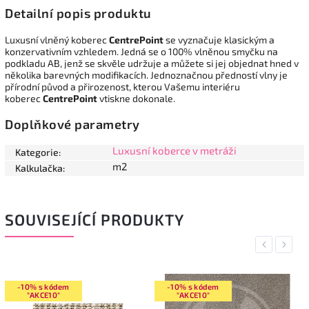
Detailní popis produktu
Luxusní vlněný koberec
CentrePoint
se vyznačuje klasickým a
konzervativním vzhledem. Jedná se o 100% vlněnou smyčku na
podkladu AB, jenž se skvěle udržuje a můžete si jej objednat hned v
několika barevných modifikacích. Jednoznačnou předností vlny je
přírodní původ a přirozenost, kterou Vašemu interiéru
koberec
CentrePoint
vtiskne dokonale.
Doplňkové parametry
Luxusní koberce v metráži
Kategorie
:
m2
Kalkulačka
:
SOUVISEJÍCÍ PRODUKTY
Previous
Next
-10% s kódem
-10% s kódem
"AKCE10"
"AKCE10"