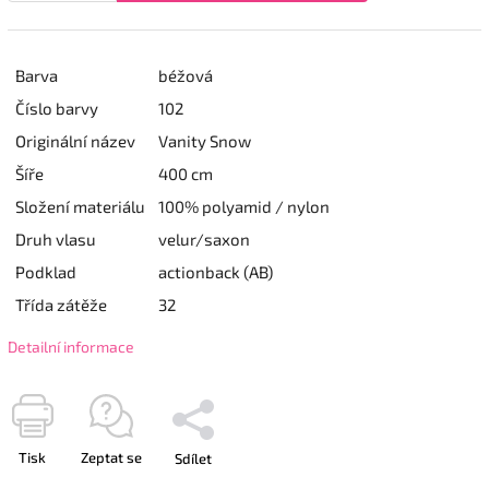
Barva
béžová
Číslo barvy
102
Originální název
Vanity Snow
Šíře
400 cm
Složení materiálu
100% polyamid / nylon
Druh vlasu
velur/saxon
Podklad
actionback (AB)
Třída zátěže
32
Detailní informace
Tisk
Zeptat se
Sdílet