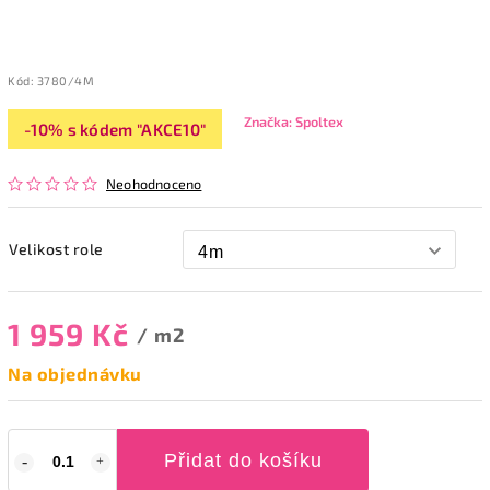
Kód:
3780/4M
Značka:
Spoltex
-10% s kódem "AKCE10"
Neohodnoceno
Velikost role
1 959 Kč
/ m2
Na objednávku
Přidat do košíku