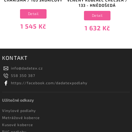
133 - HNĚDOŠEDÁ
Detail
Detail
1 545 Kč
1 632 Kč
KONTAKT
info
@
dadatex.cz
558 350 387
https://facebook.com/dadatexpodlahy
Užitečné odkazy
Vinylové podlahy
Metrážové koberce
Kusové koberce
PVC podlahy