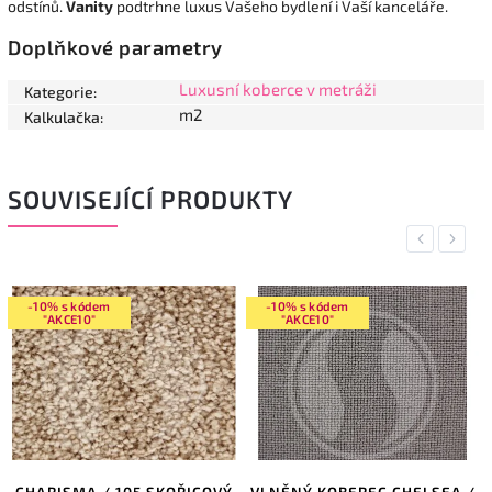
odstínů.
Vanity
podtrhne luxus Vašeho bydlení i Vaší kanceláře.
Doplňkové parametry
Luxusní koberce v metráži
Kategorie
:
m2
Kalkulačka
:
SOUVISEJÍCÍ PRODUKTY
Previous
Next
-10% s kódem
-10% s kódem
"AKCE10"
"AKCE10"
CHARISMA / 105 SKOŘICOVÝ
VLNĚNÝ KOBEREC CHELSEA /