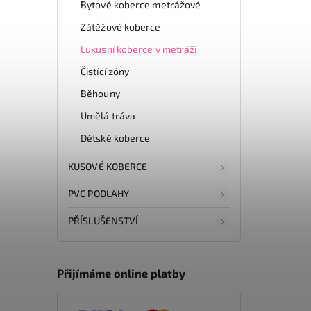
Bytové koberce metrážové
Zátěžové koberce
Luxusní koberce v metráži
Čistící zóny
Běhouny
Umělá tráva
Dětské koberce
KUSOVÉ KOBERCE
PVC PODLAHY
PŘÍSLUŠENSTVÍ
Přijímáme online platby