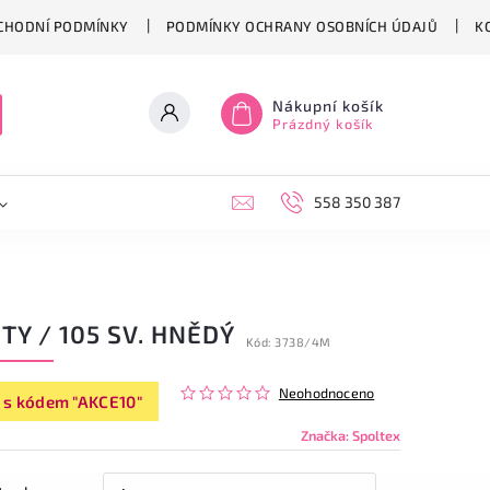
CHODNÍ PODMÍNKY
PODMÍNKY OCHRANY OSOBNÍCH ÚDAJŮ
K
Nákupní košík
Prázdný košík
558 350 387
TY / 105 SV. HNĚDÝ
Kód:
3738/4M
Neohodnoceno
 s kódem "AKCE10"
Značka:
Spoltex