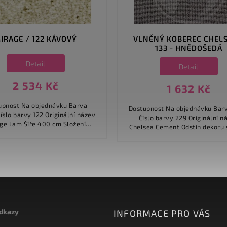
IRAGE / 122 KÁVOVÝ
VLNĚNÝ KOBEREC CHELS
133 - HNĚDOŠEDÁ
Detail
Detail
2 534 Kč
1 632 Kč
pnost Na objednávku Barva
Dostupnost Na objednávku Barva šedá
Číslo barvy 229 Originální název
Šíře 400 cm Složení
Chelsea Cement Odstín dekoru střední
iálu 100% polyamid / nylon
Šíře 400 cm, 500 cm 
Druh...
odkazy
INFORMACE PRO VÁS