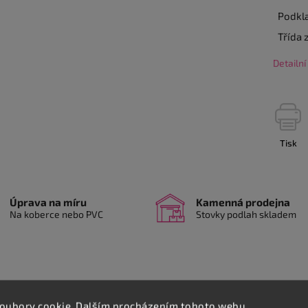
Podkl
Třída 
Detailn
Tisk
Úprava na míru
Kamenná prodejna
Na koberce nebo PVC
Stovky podlah skladem
Podobné (8)
Hodnocení
Diskuze
oubory cookie. Dalším procházením tohoto webu