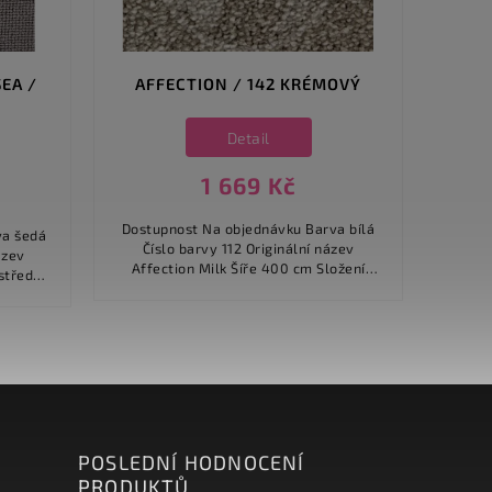
EA /
AFFECTION / 142 KRÉMOVÝ
Detail
1 669 Kč
Dostupnost Na objednávku Barva bílá
Dostupn
Číslo barvy 112 Originální název
Číslo
Affection Milk Šíře 400 cm Složení
Belezza Er
materiálu 100% polyamid / nylon
mat
Složení...
Druh...
POSLEDNÍ HODNOCENÍ
PRODUKTŮ