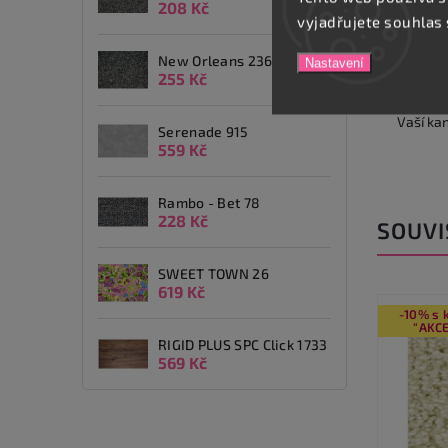
208 Kč
vyjadřujete souhlas 
Detai
New Orleans 236
Nastavení
255 Kč
Kobere
vybrat z
Vaší ka
Serenade 915
559 Kč
Rambo - Bet 78
228 Kč
SOUVI
SWEET TOWN 26
619 Kč
-10% s kódem
-10% s
"AKCE10"
"AKCE
RIGID PLUS SPC Click 1733
569 Kč