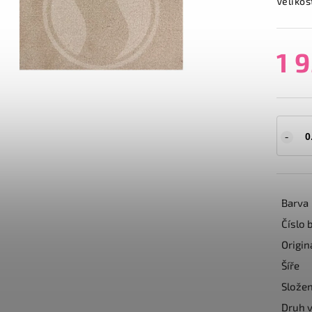
Velikos
1 
Barva
Číslo 
Origin
Šíře
Složen
Druh v