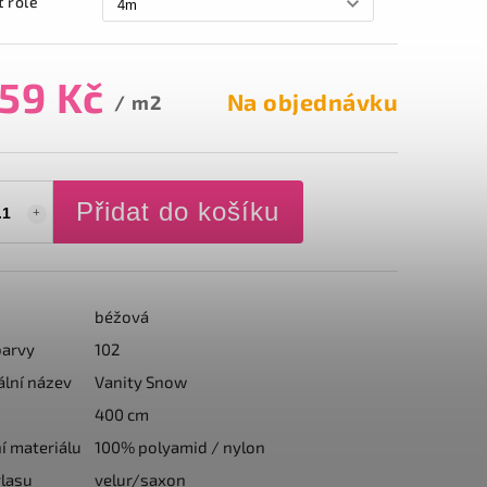
t role
959 Kč
Na objednávku
/ m2
Přidat do košíku
béžová
barvy
102
ální název
Vanity Snow
400 cm
í materiálu
100% polyamid / nylon
lasu
velur/saxon