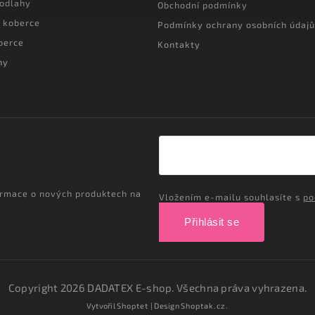
podlahy
Obchodní podmínky
 koberce
Podmínky ochrany osobních údajů
berce
Kontakty
hy
ormace o nových produktech na
Vložením e-mailu souhlasíte s
po
Přihlásit se
Copyright 2026
DADATEX E-shop
. Všechna práva vyhrazena.
Vytvořil
Shoptet
| Design
Shoptak.cz.