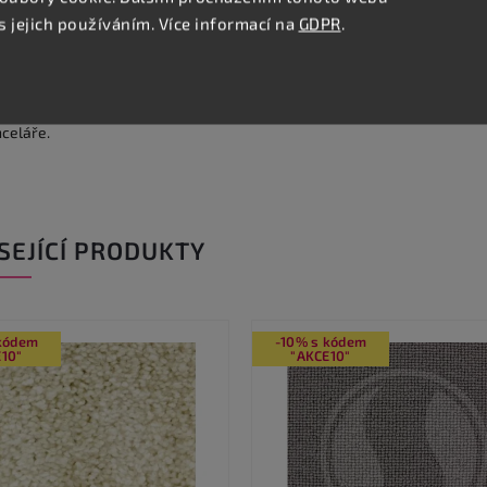
s jejich používáním. Více informací na
GDPR
.
lní popis produktu
c
Vanity
má výjimečně jemný vlas, který pohladí v každé situaci. Můžete 
 několika spíše klasických odstínů.
Vanity
podtrhne luxus Vašeho bydlen
nceláře.
SEJÍCÍ PRODUKTY
 kódem
-10% s kódem
10"
"AKCE10"