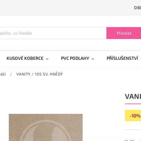
OB
Hledat
KUSOVÉ KOBERCE
PVC PODLAHY
PŘÍSLUŠENSTVÍ
áži
/
VANITY / 105 SV. HNĚDÝ
VANI
-10%