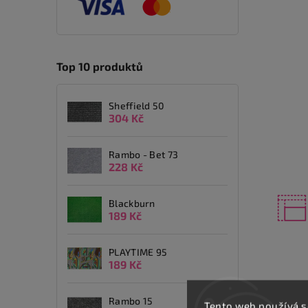
Top 10 produktů
Sheffield 50
304 Kč
Rambo - Bet 73
228 Kč
Blackburn
189 Kč
PLAYTIME 95
189 Kč
Rambo 15
Popis
Tento web používá s