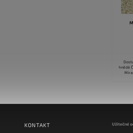
VLNĚNÝ KOBEREC CENTRE
M
POINT / 021 - KRÉMOVÝ
Detail
1 059 Kč
Dostu
Dostupnost Na objednávku Barva
hnědá Číslo barvy 122 Originální název
béžová Číslo barvy 21 Originální název
Mirage Lam 
Centre Point - Ivory Odstín dekoru
mater
světlý Šíře 400 cm, 500 cm Složení...
Užitečné 
KONTAKT