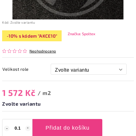
Kód:
Zvolte variantu
Značka:
Spoltex
-10% s kódem "AKCE10"
Neohodnoceno
Velikost role
1 572 Kč
/ m2
Zvolte variantu
Přidat do košíku