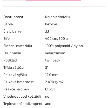
Dostupnost
Na objednávku
Barva
béžová
Číslo barvy
33
Šíře
400 cm, 500 cm
Složení materiálu
100% polyamid / nylon
Druh vlasu
velur/saxon
Podklad
twinback
Třída zátěže
31
Celková výška
12,0 mm
Celková hmotnost
2.470 g/m2
Reakce na oheň
Cfl-S1
Vhodnost pod kol. židli
ne
Teplovodní podl. topení
ano