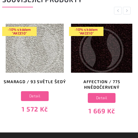
Previous
Next
-10% s kódem
-10% s kódem
"AKCE10"
"AKCE10"
SMARAGD / 93 SVĚTLE ŠEDÝ
AFFECTION / 775
HNĚDOČERVENÝ
Detail
Detail
1 572 Kč
1 669 Kč