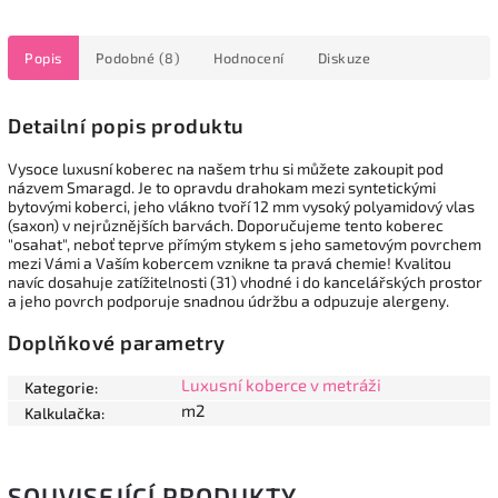
Popis
Podobné (8)
Hodnocení
Diskuze
Detailní popis produktu
Vysoce luxusní koberec na našem trhu si můžete zakoupit pod
názvem Smaragd. Je to opravdu drahokam mezi syntetickými
bytovými koberci, jeho vlákno tvoří 12 mm vysoký polyamidový vlas
(saxon) v nejrůznějších barvách. Doporučujeme tento koberec
"osahat", neboť teprve přímým stykem s jeho sametovým povrchem
mezi Vámi a Vaším kobercem vznikne ta pravá chemie! Kvalitou
navíc dosahuje zatížitelnosti (31) vhodné i do kancelářských prostor
a jeho povrch podporuje snadnou údržbu a odpuzuje alergeny.
Doplňkové parametry
Luxusní koberce v metráži
Kategorie
:
m2
Kalkulačka
:
SOUVISEJÍCÍ PRODUKTY