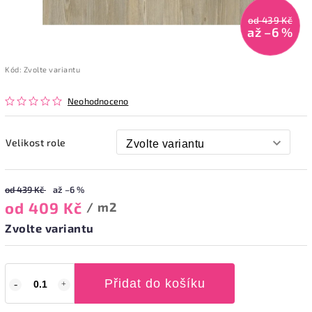
od 439 Kč
až –6 %
Kód:
Zvolte variantu
Neohodnoceno
Velikost role
od 439 Kč
až –6 %
od
409 Kč
/ m2
Zvolte variantu
Přidat do košíku