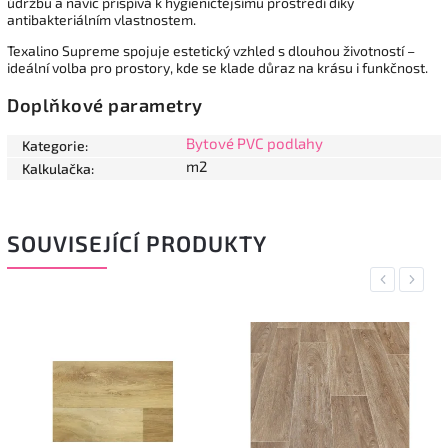
údržbu a navíc přispívá k hygieničtějšímu prostředí díky
antibakteriálním vlastnostem.
Texalino Supreme spojuje estetický vzhled s dlouhou životností –
ideální volba pro prostory, kde se klade důraz na krásu i funkčnost.
Doplňkové parametry
Bytové PVC podlahy
Kategorie
:
m2
Kalkulačka
:
SOUVISEJÍCÍ PRODUKTY
Previous
Next