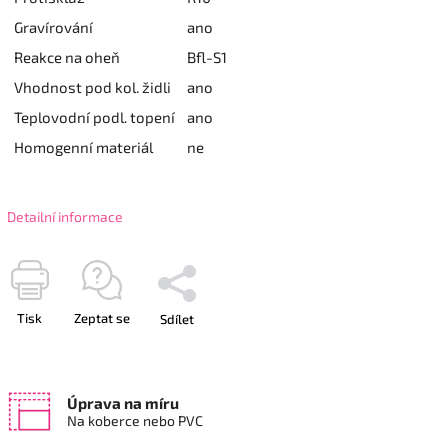
Gravírování
ano
Reakce na oheň
Bfl-S1
Vhodnost pod kol. židli
ano
Teplovodní podl. topení
ano
Homogenní materiál
ne
Detailní informace
Tisk
Zeptat se
Sdílet
Úprava na míru
Na koberce nebo PVC