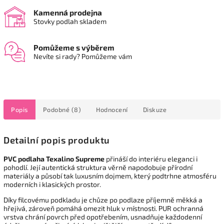
Kamenná prodejna
Stovky podlah skladem
Pomůžeme s výběrem
Nevíte si rady? Pomůžeme vám
Popis
Podobné (8)
Hodnocení
Diskuze
Detailní popis produktu
PVC
podlaha Texalino Supreme
přináší do interiéru eleganci i
pohodlí. Její autentická struktura věrně napodobuje přírodní
materiály a působí tak luxusním dojmem, který podtrhne atmosféru
moderních i klasických prostor.
Díky filcovému podkladu je chůze po podlaze příjemně měkká a
hřejivá, zároveň pomáhá omezit hluk v místnosti. PUR ochranná
vrstva chrání povrch před opotřebením, usnadňuje každodenní