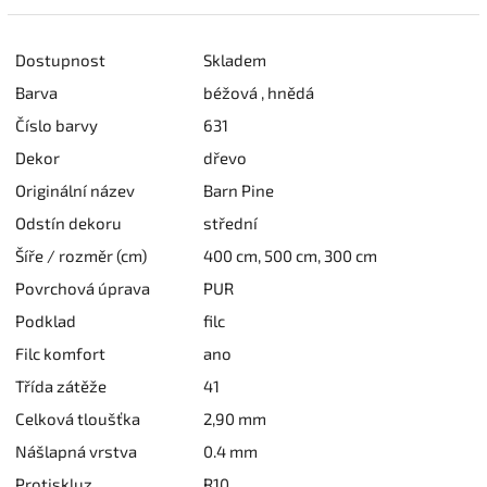
Dostupnost
Skladem
Barva
béžová , hnědá
Číslo barvy
631
Dekor
dřevo
Originální název
Barn Pine
Odstín dekoru
střední
Šíře / rozměr (cm)
400 cm, 500 cm, 300 cm
Povrchová úprava
PUR
Podklad
filc
Filc komfort
ano
Třída zátěže
41
Celková tloušťka
2,90 mm
Nášlapná vrstva
0.4 mm
Protiskluz
R10