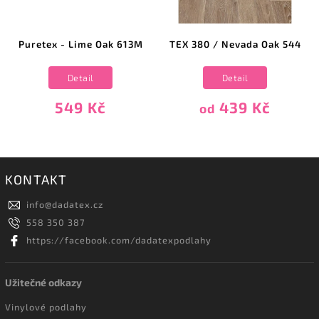
Puretex - Lime Oak 613M
TEX 380 / Nevada Oak 544
Detail
Detail
549 Kč
439 Kč
od
KONTAKT
info
@
dadatex.cz
558 350 387
https://facebook.com/dadatexpodlahy
Užitečné odkazy
Vinylové podlahy