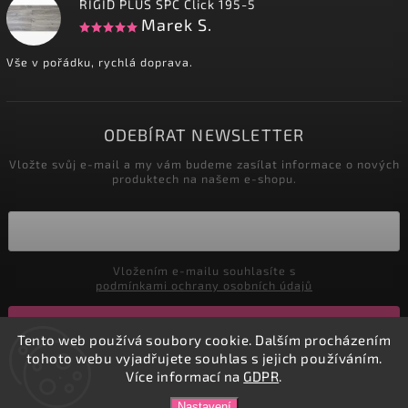
RIGID PLUS SPC Click 195-5
Marek S.
Vše v pořádku, rychlá doprava.
ODEBÍRAT NEWSLETTER
Vložte svůj e-mail a my vám budeme zasílat informace o nových
produktech na našem e-shopu.
Vložením e-mailu souhlasíte s
podmínkami ochrany osobních údajů
Přihlásit se
Tento web používá soubory cookie. Dalším procházením
tohoto webu vyjadřujete souhlas s jejich používáním.
Více informací na
GDPR
.
Copyright 2026
DADATEX E-shop
. Všechna práva vyhrazena.
Nastavení