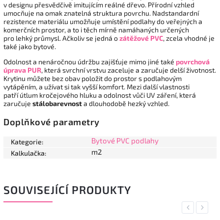
v designu přesvědčivě imitujícím reálné dřevo. Přírodní vzhled
umocňuje na omak znatelná struktura povrchu. Nadstandardní
rezistence materiálu umožňuje umístění podlahy do veřejných a
komerčních prostor, a to i těch mírně namáhaných určených
pro lehký průmysl. Ačkoliv se jedná o
zátěžové PVC
, zcela vhodné je
také jako bytové.
Odolnost a nenáročnou údržbu zajišťuje mimo jiné také
povrchová
úprava PUR
, která svrchní vrstvu zaceluje a zaručuje delší životnost.
Krytinu můžete bez obav položit do prostor s podlahovým
vytápěním, a užívat si tak vyšší komfort. Mezi další vlastnosti
patří útlum kročejového hluku a odolnost vůči UV záření, která
zaručuje
stálobarevnost
a dlouhodobě hezký vzhled.
Doplňkové parametry
Bytové PVC podlahy
Kategorie
:
m2
Kalkulačka
:
SOUVISEJÍCÍ PRODUKTY
Previous
Next