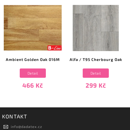
Ambient Golden Oak 016M
Alfa / T95 Cherbourg Oak
Detail
Detail
466 Kč
299 Kč
KONTAKT
info
@
dadatex.cz