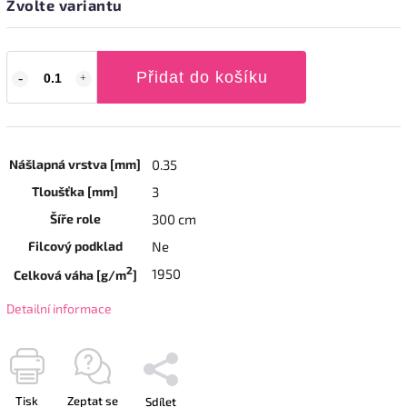
Zvolte variantu
Přidat do košíku
Nášlapná vrstva [mm]
0.35
Tloušťka [mm]
3
Šíře role
300 cm
Filcový podklad
Ne
2
1950
Celková váha [g/m
]
Detailní informace
Tisk
Zeptat se
Sdílet