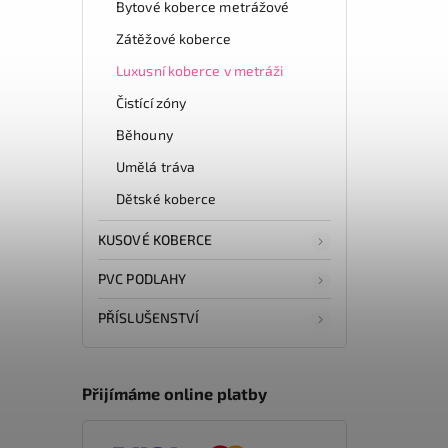
Bytové koberce metrážové
Zátěžové koberce
Luxusní koberce v metráži
Čistící zóny
Běhouny
Umělá tráva
Dětské koberce
KUSOVÉ KOBERCE
PVC PODLAHY
PŘÍSLUŠENSTVÍ
Přijímáme online platby