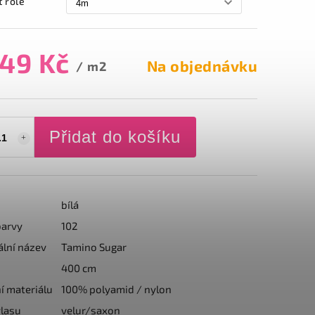
t role
649 Kč
Na objednávku
/ m2
Přidat do košíku
bílá
barvy
102
ální název
Tamino Sugar
400 cm
í materiálu
100% polyamid / nylon
lasu
velur/saxon