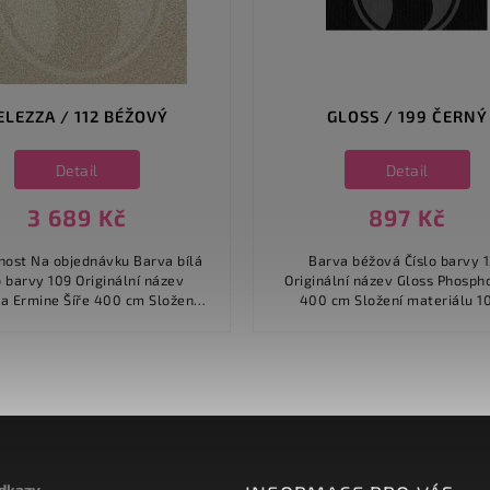
ELEZZA / 112 BÉŽOVÝ
GLOSS / 199 ČERNÝ
Detail
Detail
3 689 Kč
897 Kč
t Na objednávku Barva bílá
Barva béžová Číslo barvy 122
vy 109 Originální název
Originální název Gloss Phosphor Š
e Šíře 400 cm Složení
400 cm Složení materiálu 100%
iálu 100% polyamid / nylon
polyamid 6.6 Antron Druh vlasu
Druh...
smyčka Podklad...
odkazy