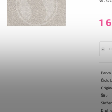
Velikos
1 
Barva
Číslo 
Origin
Šíře
Složen
Druh v