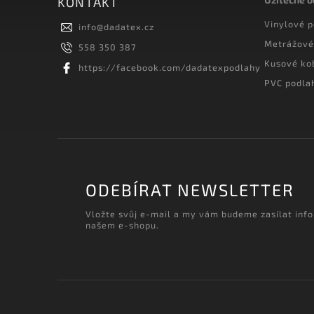
KONTAKT
Vinylové 
info
@
dadatex.cz
Metrážové
558 350 387
Kusové ko
https://facebook.com/dadatexpodlahy
PVC podla
ODEBÍRAT NEWSLETTER
Vložte svůj e-mail a my vám budeme zasílat inf
našem e-shopu.