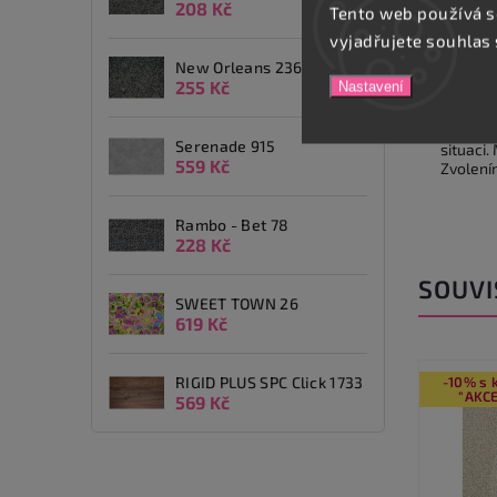
208 Kč
Tento web používá s
Popis
vyjadřujete souhlas 
New Orleans 236
255 Kč
Detai
Nastavení
Tamino
Serenade 915
situaci.
559 Kč
Zvolení
Rambo - Bet 78
228 Kč
SOUVI
SWEET TOWN 26
619 Kč
RIGID PLUS SPC Click 1733
-10% s kódem
-10% s
"AKCE10"
"AKCE
569 Kč