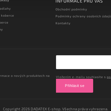
INFORMACE PRO VÁS
podlahy
Obchodní podmínky
 koberce
Podmínky ochrany osobních údajů
berce
Kontakty
hy
ormace o nových produktech na
Vložením e-mailu souhlasíte s
po
Přihlásit se
Copyright 2026
DADATEX E-shop
. Všechna práva vyhrazena.