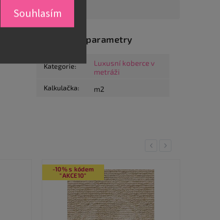
Souhlasím
Doplňkové parametry
Luxusní koberce v
Kategorie
:
metráži
Kalkulačka
:
m2
Previous
Next
-10% s kódem
-10% 
"AKCE10"
"AK