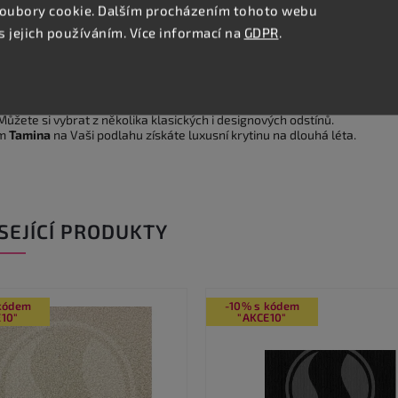
oubory cookie. Dalším procházením tohoto webu
Podobné (8)
Hodnocení
Diskuze
s jejich používáním. Více informací na
GDPR
.
lní popis produktu
je opravdu krásný koberec. Výjimečná jemnost vlasu pohladí v každé
 Můžete si vybrat z několika klasických i designových odstínů.
m
Tamina
na Vaši podlahu získáte luxusní krytinu na dlouhá léta.
SEJÍCÍ PRODUKTY
 kódem
-10% s kódem
10"
"AKCE10"