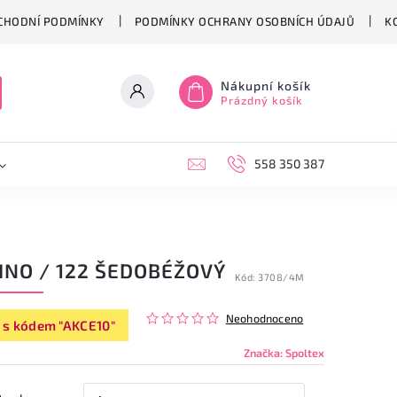
CHODNÍ PODMÍNKY
PODMÍNKY OCHRANY OSOBNÍCH ÚDAJŮ
K
Nákupní košík
Prázdný košík
558 350 387
INO / 122 ŠEDOBÉŽOVÝ
Kód:
3708/4M
Neohodnoceno
 s kódem "AKCE10"
Značka:
Spoltex