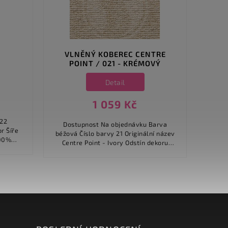
VLNĚNÝ KOBEREC CENTRE
POINT / 021 - KRÉMOVÝ
Detail
1 059 Kč
Bar
Dostupnost Na objednávku Barva
íře
Origi
béžová Číslo barvy 21 Originální název
400 cm Slo
Centre Point - Ivory Odstín dekoru
pol
světlý Šíře 400 cm, 500 cm Složení...