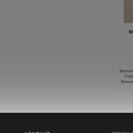
AFFECTION / 156 TM. ŽLUTÝ
B
Detail
1 669 Kč
Dostupnost Na objednávku Barva bílá
Dostupnos
Číslo barvy 112 Originální název
Číslo bar
Affection Milk Šíře 400 cm Složení
Belezza Ermin
materiálu 100% polyamid / nylon
mater
Druh...
Užitečné 