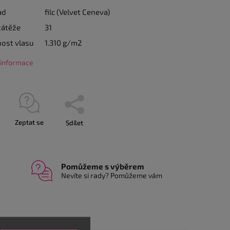
ad
filc (Velvet Ceneva)
zátěže
31
ost vlasu
1.310 g/m2
í informace
Zeptat se
Sdílet
Pomůžeme s výběrem
Nevíte si rady? Pomůžeme vám