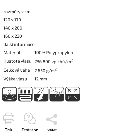
rozměry v cm
120 x 170
140 x 200
160 x 230
další informace
Materiál
100% Polypropylen
2
Hustota vlasu
236 800 vpichů/m
2
Celková váha
2 650 g/m
Výška vlasu
12 mm
Tisk
Zeptat se
Sdílet