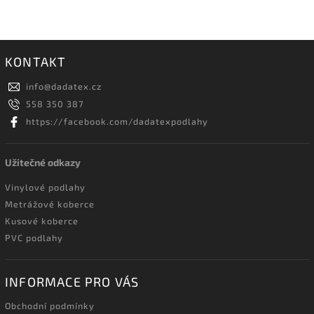
KONTAKT
info
@
dadatex.cz
558 350 387
https://facebook.com/dadatexpodlahy
Užitečné odkazy
Vinylové podlahy
Metrážové koberce
Kusové koberce
PVC podlahy
INFORMACE PRO VÁS
Obchodní podmínky