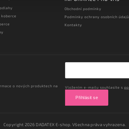
podlahy
Obchodní podmínky
 koberce
Podmínky ochrany osobních údajů
berce
Kontakty
hy
ormace o nových produktech na
Vložením e-mailu souhlasíte s
po
Přihlásit se
Copyright 2026
DADATEX E-shop
. Všechna práva vyhrazena.