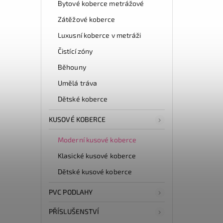
Bytové koberce metrážové
Zátěžové koberce
Luxusní koberce v metráži
Čistící zóny
Běhouny
Umělá tráva
Dětské koberce
KUSOVÉ KOBERCE
Moderní kusové koberce
Klasické kusové koberce
Dětské kusové koberce
PVC PODLAHY
PŘÍSLUŠENSTVÍ