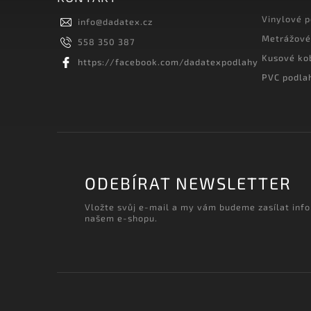
Vinylové 
info
@
dadatex.cz
Metrážové
558 350 387
Kusové ko
https://facebook.com/dadatexpodlahy
PVC podla
ODEBÍRAT NEWSLETTER
Vložte svůj e-mail a my vám budeme zasílat inf
našem e-shopu.