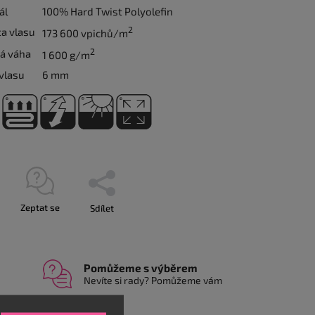
ál
100% Hard Twist Polyolefin
2
a vlasu
173 600 vpichů/m
2
á váha
1 600 g/m
vlasu
6 mm
Zeptat se
Sdílet
Pomůžeme s výběrem
Nevíte si rady? Pomůžeme vám