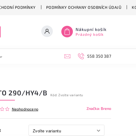
CHODNÍ PODMÍNKY
PODMÍNKY OCHRANY OSOBNÍCH ÚDAJŮ
K
Nákupní košík
Prázdný košík
558 350 387
TO 290/HY4/B
Kód:
Zvolte variantu
Značka:
Breno
Neohodnoceno
t