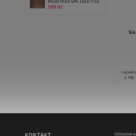
RIGID PLUS SPC Click 1733
569 Kč
Nano Shag 6 GY6W
Si
Detail
1 455 Kč
od
rozměry v cm 100 x 150 133 x 190
rozměry v cm 40 
160 x 235 200 x 285 další informace
x 190 160 x 230 200 x 285 d
Materiál 100% PES Microfiber...
Užitečné 
KONTAKT