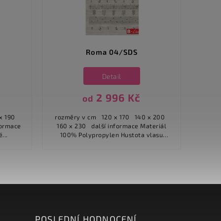
Roma 04/SDS
Si
Detail
2 996 Kč
od
rozměry v cm 120 x 170 140 x 200
rozměry v cm
160 x 230 další informace Materiál
x 190 160 x 230 200 
...
100% Polypropylen Hustota vlasu
236...
POSLEDNÍ HODNOCENÍ