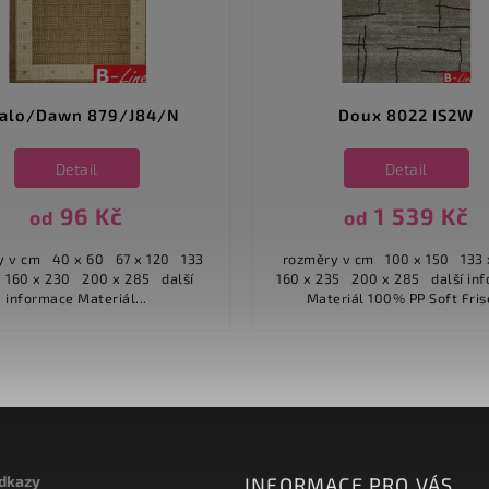
salo/Dawn 879/J84/N
Doux 8022 IS2W
Detail
Detail
96 Kč
1 539 Kč
od
od
x 60 67 x 120 133
rozměry v cm 100 x 150 133 x 190
alší
160 x 235 200 x 285 další informace
informace Materiál...
Materiál 100% PP Soft Frisé
odkazy
INFORMACE PRO VÁS