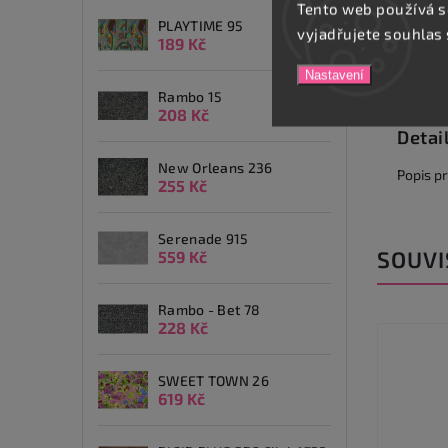
Tento web používá s
PLAYTIME 95
vyjadřujete souhlas 
189 Kč
Nastavení
Popis
Rambo 15
208 Kč
Detai
New Orleans 236
Popis p
255 Kč
Serenade 915
SOUVI
559 Kč
Rambo - Bet 78
228 Kč
SWEET TOWN 26
619 Kč