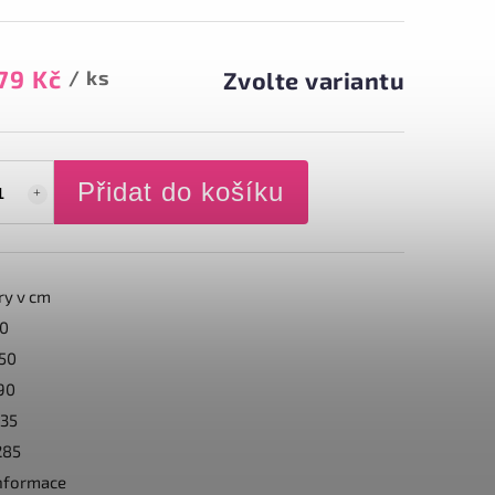
79 Kč
/ ks
Zvolte variantu
Přidat do košíku
y v cm
20
150
190
235
285
informace