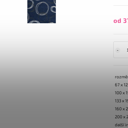
od
3
rozměr
67 x 1
100 x 
133 x 
160 x 
200 x 
další 