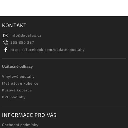
KONTAKT
info
@
dadatex.cz
558 350 387
https://facebook.com/dadatexpodlahy
Užitečné odkazy
Vinylové podlahy
Metrážové koberce
Kusové koberce
PVC podlahy
INFORMACE PRO VÁS
Obchodní podmínky