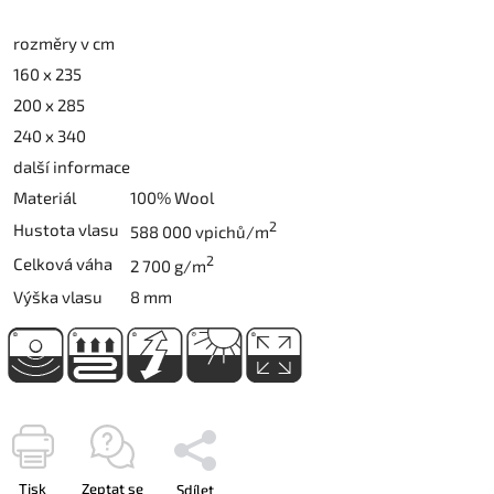
rozměry v cm
160 x 235
200 x 285
240 x 340
další informace
Materiál
100% Wool
2
Hustota vlasu
588 000 vpichů/m
2
Celková váha
2 700 g/m
Výška vlasu
8 mm
Tisk
Zeptat se
Sdílet