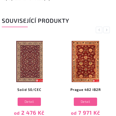
SOUVISEJÍCÍ PRODUKTY
Previous
Next
Solid 50/CEC
Prague 482 IB2R
Detail
Detail
2 476 Kč
7 971 Kč
od
od