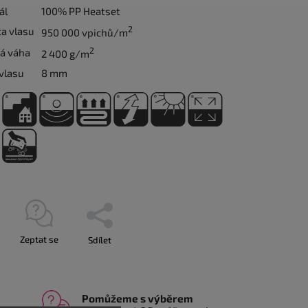
ál
100% PP Heatset
2
a vlasu
950 000 vpichů/m
2
á váha
2 400 g/m
vlasu
8 mm
Zeptat se
Sdílet
Pomůžeme s výběrem