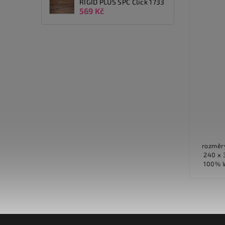
RIGID PLUS SPC Click 1733
569 Kč
Prague 520 IB2K
Detail
7 971 Kč
od
rozměry v cm 160 x 235 200 x 285
rozměry v cm 16
240 x 340 další informace Materiál
240 x 340 další inf
100% Wool Hustota vlasu 588 000...