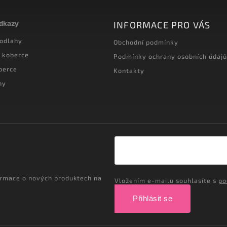
odkazy
INFORMACE PRO VÁS
podlahy
Obchodní podmínky
 koberce
Podmínky ochrany osobních údajů
berce
Kontakty
hy
ormace o nových produktech na
Vložením e-mailu souhlasíte s
po
Přihlásit se