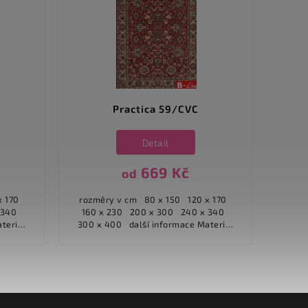
Practica 59/CVC
Detail
669 Kč
od
rozměry v cm 80 x 150 120 x 170
rozměry v 
160 x 230 200 x 300 240 x 340
160 x 230 2
300 x 400 další informace Materiál
300 x 400 další
100%...