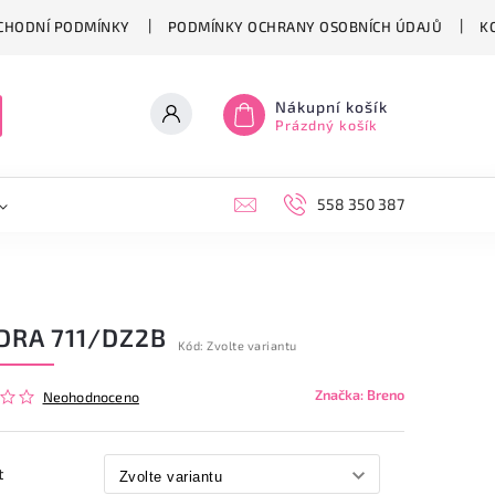
CHODNÍ PODMÍNKY
PODMÍNKY OCHRANY OSOBNÍCH ÚDAJŮ
K
Nákupní košík
Prázdný košík
558 350 387
DRA 711/DZ2B
Kód:
Zvolte variantu
Značka:
Breno
Neohodnoceno
t