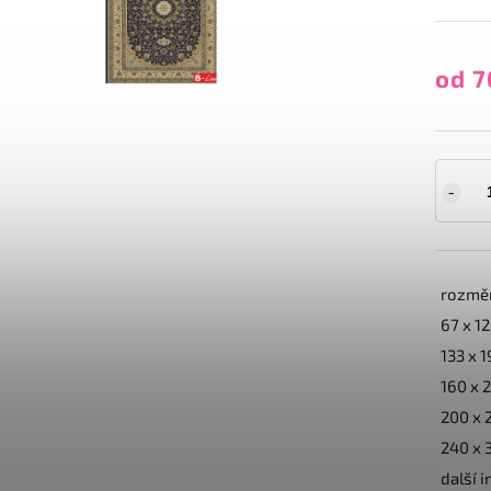
od
7
rozměr
67 x 1
133 x 
160 x 
200 x 
240 x 
další 