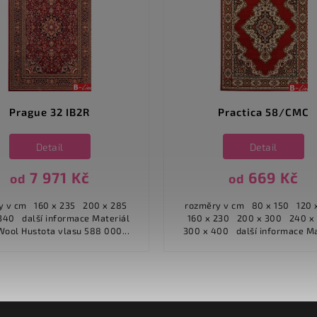
Prague 32 IB2R
Practica 58/CMC
Detail
Detail
7 971 Kč
669 Kč
od
od
0 x 235 200 x 285
rozměry v cm 80 x 150 120 x 170
ormace Materiál
160 x 230 200 x 300 240 x 340
100% Wool Hustota vlasu 588 000...
300 x 400 další informace Materiál
100%...