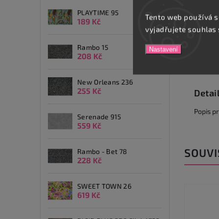
PLAYTIME 95
Tento web používá s
189 Kč
vyjadřujete souhlas 
Rambo 15
Nastavení
208 Kč
Popis
New Orleans 236
255 Kč
Detai
Popis p
Serenade 915
559 Kč
SOUVI
Rambo - Bet 78
228 Kč
SWEET TOWN 26
619 Kč