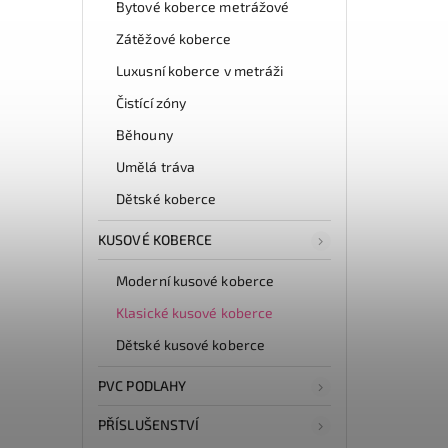
Bytové koberce metrážové
Zátěžové koberce
Luxusní koberce v metráži
Čistící zóny
Běhouny
Umělá tráva
Dětské koberce
KUSOVÉ KOBERCE
Moderní kusové koberce
Klasické kusové koberce
Dětské kusové koberce
PVC PODLAHY
PŘÍSLUŠENSTVÍ