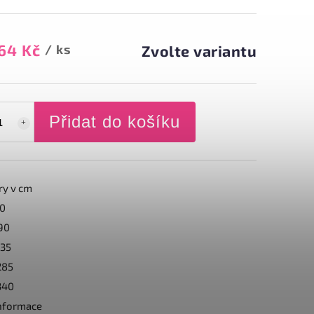
64 Kč
/ ks
Zvolte variantu
Přidat do košíku
y v cm
20
190
235
285
340
informace