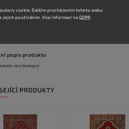
Na koberce nebo PVC
Stovky podlah skladem
oubory cookie. Dalším procházením tohoto webu
s jejich používáním. Více informací na
GDPR
.
Podobné (8)
Hodnocení
Diskuze
lní popis produktu
roduktu není dostupný
SEJÍCÍ PRODUKTY