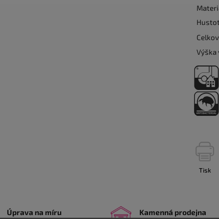
Materi
Hustot
Celkov
Výška 
Tisk
Úprava na míru
Kamenná prodejna