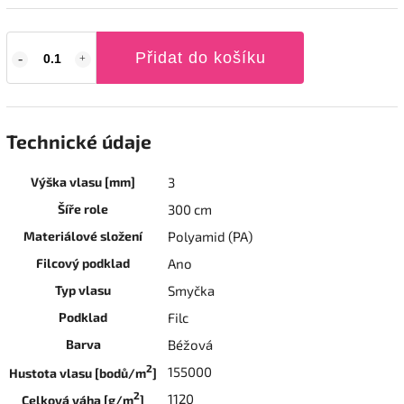
Přidat do košíku
Technické údaje
Výška vlasu [mm]
3
Šíře role
300 cm
Materiálové složení
Polyamid (PA)
Filcový podklad
Ano
Typ vlasu
Smyčka
Podklad
Filc
Barva
Béžová
2
155000
Hustota vlasu [bodů/m
]
2
1120
Celková váha [g/m
]