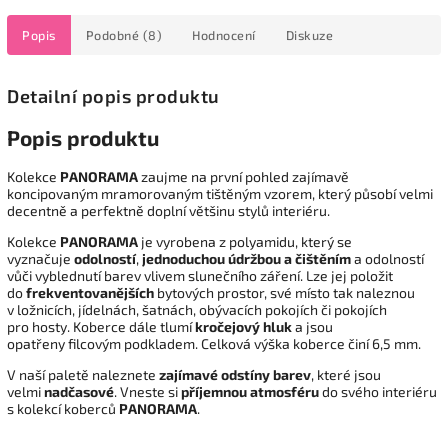
Popis
Podobné (8)
Hodnocení
Diskuze
Detailní popis produktu
Popis produktu
Kolekce
PANORAMA
zaujme na první pohled zajímavě
koncipovaným mramorovaným tištěným vzorem, který působí velmi
decentně a perfektně doplní většinu stylů interiéru.
Kolekce
PANORAMA
je vyrobena z polyamidu, který se
vyznačuje
odolností
,
jednoduchou údržbou a čištěním
a odolností
vůči vyblednutí barev vlivem slunečního záření. Lze jej položit
do
frekventovanějších
bytových prostor, své místo tak naleznou
v ložnicích, jídelnách, šatnách, obývacích pokojích či pokojích
pro hosty. Koberce dále tlumí
kročejový hluk
a jsou
opatřeny filcovým podkladem. Celková výška koberce činí 6,5 mm.
V naší paletě naleznete
zajímavé odstíny barev
, které jsou
velmi
nadčasové
. Vneste si
příjemnou atmosféru
do svého interiéru
s kolekcí koberců
PANORAMA
.