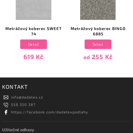
Metrážový koberec SWEET
Metrážový koberec BINGO
74
6885
Detail
Detail
619 Kč
255 Kč
od
KONTAKT
info
@
dadatex.cz
558 350 387
https://facebook.com/dadatexpodlahy
Užitečné odkazy