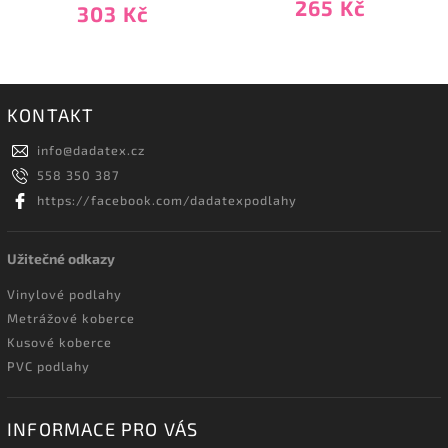
265 Kč
303 Kč
KONTAKT
info
@
dadatex.cz
558 350 387
https://facebook.com/dadatexpodlahy
Užitečné odkazy
Vinylové podlahy
Metrážové koberce
Kusové koberce
PVC podlahy
INFORMACE PRO VÁS