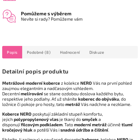
Pomůžeme s výběrem
Nevíte si rady? Pomůžeme vám
Popis
Podobné (8)
Hodnocení
Diskuze
Detailní popis produktu
Metrážové moderní koberce
z kolekce
NERO
Vás na první pohled
zaujmou elegantním a nadčasovým vzhledem.
Decentní
melírování
se stane ozdobou doslova každého bytu,
respektive jeho podlahy. Ať už sháníte
koberec do obýváku
, do
ložnice či pokoje pro hosty, tato
metráž
Vás nadchne a nezklame.
Koberce NERO
poskytují základní stupeň komfortu,
jejich
polypropylenový vlas
je tkaný do
smyček
a
disponují
filcovým podkladem
. Tato
moderní metráž
účinně
tlumí
kročejový hluk
a potěší Vás i
snadná údržba a čištění
.
Sháníte-li zajímavý a současně decentní
koberec
, kolekce
NERO
je