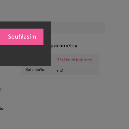
Souhlasím
Doplňkové parametry
Kategorie
:
Zátěžové koberce
ním
Kalkulačka
:
m2
í
te
.