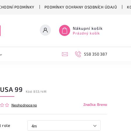
CHODNÍ PODMÍNKY
PODMÍNKY OCHRANY OSOBNÍCH ÚDAJŮ
K
Nákupní košík
Prázdný košík
558 350 387
USA 99
Kód:
853/4M
Značka:
Breno
Neohodnoceno
t role