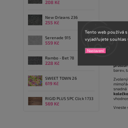
208 Kč
New Orleans 236
255 Kč
Popis
Tento web používá s
Serenade 915
vyjadřujete souhlas 
559 Kč
Detai
Nastavení
MEDUS
Rambo - Bet 78
melírov
228 Kč
prosto
barev, t
SWEET TOWN 26
Zvolený
619 Kč
mimořá
snadná ú
kolečko
RIGID PLUS SPC Click 1733
vhodnos
569 Kč
Vneste s