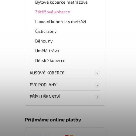
Bytové koberce metrážové
Zátěžové koberce
Luxusní koberce v metráži
Čistící zóny
Běhouny
Umělá tráva
Dětské koberce
KUSOVÉ KOBERCE
PVC PODLAHY
PŘÍSLUŠENSTVÍ
Přijímáme online platby