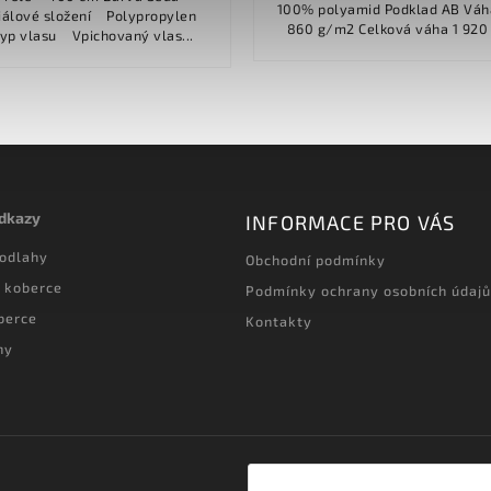
100% polyamid Podklad AB Váha vlasu
vé složení Polypropylen
860 g/m2 Celková váha 1 920 g/m2
(PP) Typ vlasu Vpichovaný vlas...
Výška vlasu 5.50 mm
odkazy
INFORMACE PRO VÁS
podlahy
Obchodní podmínky
 koberce
Podmínky ochrany osobních údajů
berce
Kontakty
hy