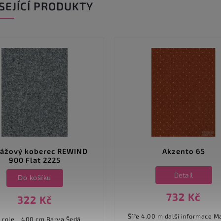
SEJÍCÍ PRODUKTY
ážový koberec REWIND
Akzento 65
900 Flat 2225
Detail
Do košíku
732 Kč
322 Kč
Šíře 4.00 m další informace Materiál
 400 cm Barva Šedá