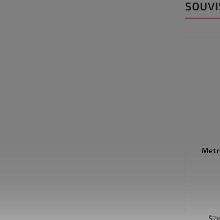
SOUVI
Metrážový koberec FORTESSE
Metr
SDE NEW 12
Do košíku
761 Kč
Šíře role 400 cm Barva Červená
Šíře role