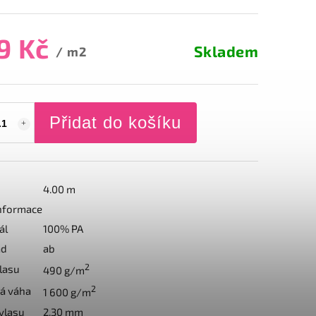
9 Kč
Skladem
/ m2
Přidat do košíku
4.00 m
informace
ál
100% PA
ad
ab
2
lasu
490 g/m
2
á váha
1 600 g/m
vlasu
2.30 mm