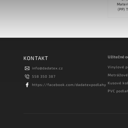
Materiálové složení Polyamid (PA)
Materiálo
Typ vlasu Střižený vlas...
Užitečné 
KONTAKT
Vinylové 
info
@
dadatex.cz
Metrážové
558 350 387
Kusové ko
https://facebook.com/dadatexpodlahy
PVC podla