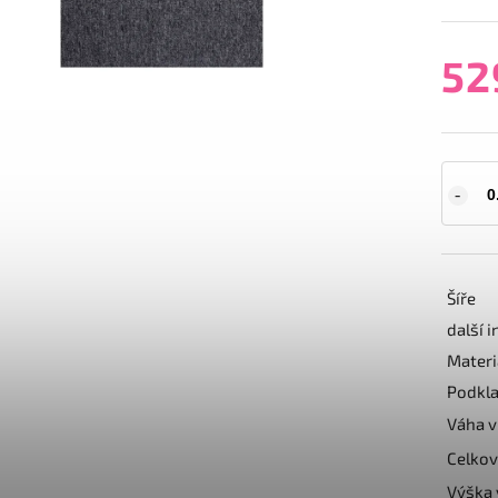
52
Šíře
další 
Materi
Podkl
Váha v
Celkov
Výška 