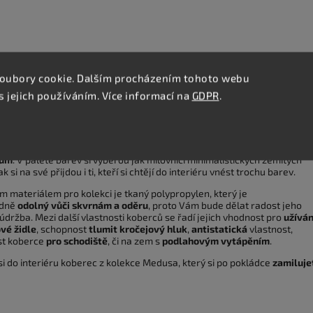
Podobné (8)
Hodnocení
Diskuze
oubory cookie. Dalším procházením tohoto webu
s jejich používáním. Více informací na
GDPR
.
lní popis produktu
A
jsou velmi krásné koberce elegantních odstínů barev s jemným
áním, díky kterým vnesete zcela nový rozměr Vašim
bytovým i komerč
rům
. V paletě barev si vyberou jak milovníci minimalistických zemitých
ak si na své přijdou i ti, kteří si chtějí do interiéru vnést trochu barev.
m materiálem pro kolekci je tkaný polypropylen, který je
dně
odolný vůči skvrnám a oděru
, proto Vám bude dělat radost jeho
držba. Mezi další vlastnosti koberců se řadí jejich vhodnost pro
užíván
vé židle
, schopnost
tlumit kročejový hluk
,
antistatická
vlastnost,
t koberce
pro schodiště
, či na zem s
podlahovým vytápěním
.
i do interiéru koberec z kolekce Medusa, který si po pokládce
zamiluje