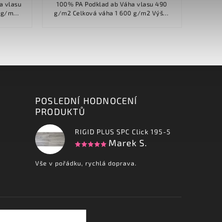
100% PA Podklad ab Váha vlasu 490
Materi
g/m2 Celková váha 1 600 g/m2 Výška
 Celková...
vlasu 2.30 mm Celková výška...
POSLEDNÍ HODNOCENÍ
PRODUKTŮ
RIGID PLUS SPC Click 195-5
Marek S.
Vše v pořádku, rychlá doprava.