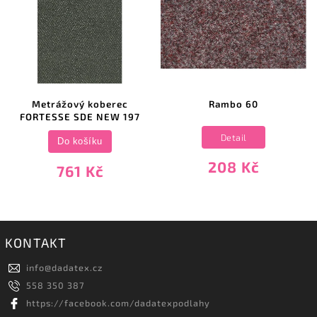
Metrážový koberec
Rambo 60
FORTESSE SDE NEW 197
Detail
Do košíku
208 Kč
761 Kč
KONTAKT
info
@
dadatex.cz
558 350 387
https://facebook.com/dadatexpodlahy