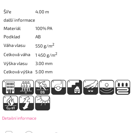
Šíře
4.00 m
další informace
Materiál
100% PA
Podklad
AB
2
Váha vlasu
550 g/m
2
Celková váha
1 450 g/m
Výška vlasu
3.00 mm
Celková výška
5.00 mm
Detailní informace