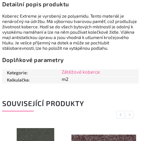
Detailní popis produktu
Koberec Extreme je vyrobený ze polyamidu. Tento materiál je
nenáročný na údržbu. Má výbornou tvarovou paměť, což prodlužuje
životnost koberce. Hodí se do všech bytových místností je odolný k
vysokému namáhaní a lze na něm používat kolečkové židle. Vlákna
mají antistatickou úpravu a jsou vhodná k utlumení kročejového
hluku. Je velice příjemný na dotek a může se pochlubit
stálobarevností, lze ho položit na vytápěnou podlahu.
Doplňkové parametry
Zátěžové koberce
Kategorie
:
m2
Kalkulačka
:
SOUVISEJÍCÍ PRODUKTY
Previous
Next