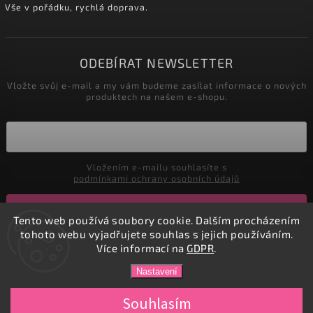
Vše v pořádku, rychlá doprava.
ODEBÍRAT NEWSLETTER
Vložte svůj e-mail a my vám budeme zasílat informace o nových
produktech na našem e-shopu.
Vložením e-mailu souhlasíte s
podmínkami ochrany osobních údajů
Přihlásit se
Tento web používá soubory cookie. Dalším procházením
tohoto webu vyjadřujete souhlas s jejich používáním.
Více informací na
GDPR
.
Copyright 2026
DADATEX E-shop
. Všechna práva vyhrazena.
Nastavení
Vytvořil
Shoptet
| Design
Shoptak.cz.
Souhlasím