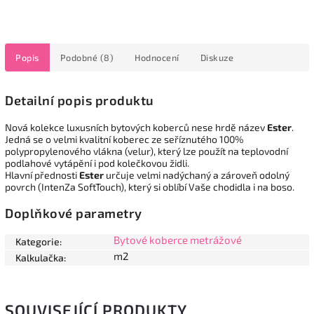
Popis
Podobné (8)
Hodnocení
Diskuze
Detailní popis produktu
Nová kolekce luxusních bytových koberců nese hrdě název
Ester
.
Jedná se o velmi kvalitní koberec ze seříznutého 100%
polypropylenového vlákna (velur), který lze použít na teplovodní
podlahové vytápění i pod kolečkovou židli.
Hlavní přednosti
Ester
určuje velmi nadýchaný a zároveň odolný
povrch (IntenZa SoftTouch), který si oblíbí Vaše chodidla i na boso.
Doplňkové parametry
Bytové koberce metrážové
Kategorie
:
m2
Kalkulačka
:
SOUVISEJÍCÍ PRODUKTY