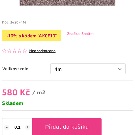
Kód:
3420/4M
Značka:
Spoltex
-10% s kódem "AKCE10"
Neohodnoceno
Velikost role
580 Kč
/ m2
Skladem
Přidat do košíku