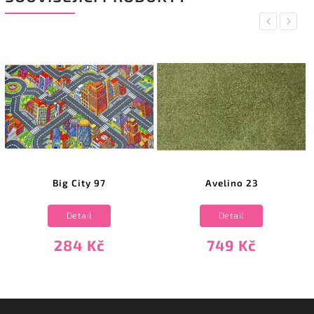
Previous
Next
Big City 97
Avelino 23
Detail
Detail
284 Kč
749 Kč