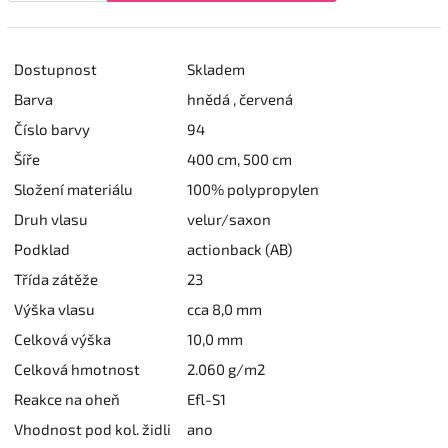
Dostupnost
Skladem
Barva
hnědá , červená
Číslo barvy
94
Šíře
400 cm, 500 cm
Složení materiálu
100% polypropylen
Druh vlasu
velur/saxon
Podklad
actionback (AB)
Třída zátěže
23
Výška vlasu
cca 8,0 mm
Celková výška
10,0 mm
Celková hmotnost
2.060 g/m2
Reakce na oheň
Efl-S1
Vhodnost pod kol. židli
ano