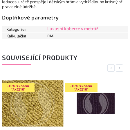
ledacos, určitě prospěje i dětským hrám a vydrží dlouho krásný při
pravidelné údržbě.
Doplňkové parametry
Luxusní koberce v metráži
Kategorie
:
m2
Kalkulačka
:
SOUVISEJÍCÍ PRODUKTY
Previous
Next
-10% s kódem
-10% s kódem
"AKCE10"
"AKCE10"