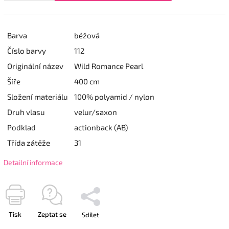
Barva
béžová
Číslo barvy
112
Originální název
Wild Romance Pearl
Šíře
400 cm
Složení materiálu
100% polyamid / nylon
Druh vlasu
velur/saxon
Podklad
actionback (AB)
Třída zátěže
31
Detailní informace
Tisk
Zeptat se
Sdílet