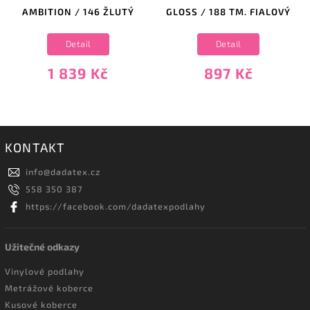
AMBITION / 146 ŽLUTÝ
GLOSS / 188 TM. FIALOVÝ
Detail
Detail
1 839 Kč
897 Kč
KONTAKT
info
@
dadatex.cz
558 350 387
https://facebook.com/dadatexpodlahy
Užitečné odkazy
Vinylové podlahy
Metrážové koberce
Kusové koberce