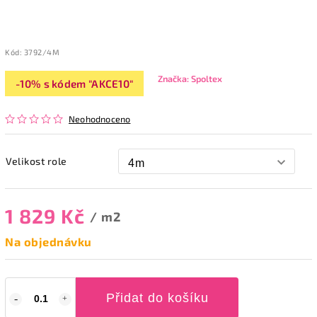
Kód:
3792/4M
Značka:
Spoltex
-10% s kódem "AKCE10"
Neohodnoceno
Velikost role
1 829 Kč
/ m2
Na objednávku
Přidat do košíku