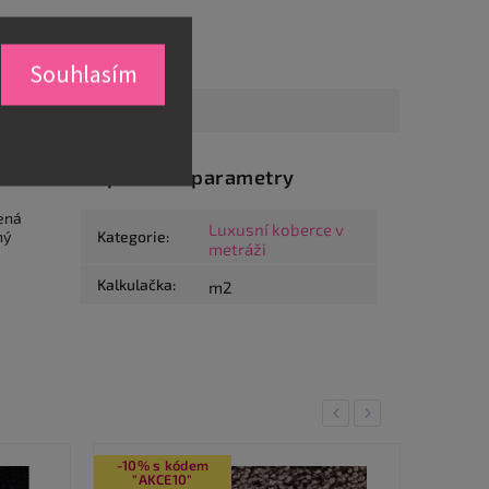
Souhlasím
Doplňkové parametry
žená
Luxusní koberce v
ný
Kategorie
:
metráži
Kalkulačka
:
m2
Previous
Next
-10% s kódem
-10% 
"AKCE10"
"AK