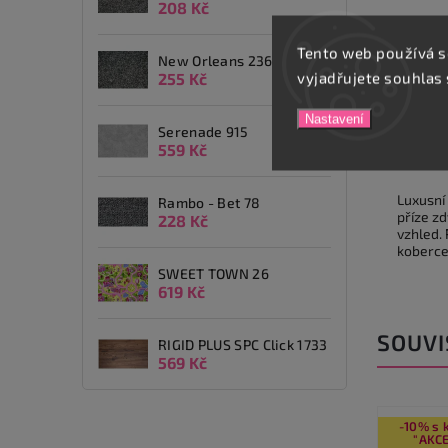
208 Kč
Tento web používá s
New Orleans 236
vyjadřujete souhlas 
255 Kč
Popis
Nastavení
Serenade 915
559 Kč
Detai
Luxusní
Rambo - Bet 78
příze z
228 Kč
vzhled. 
koberce
SWEET TOWN 26
619 Kč
SOUVI
RIGID PLUS SPC Click 1733
569 Kč
-10% s kódem
-10% s
"AKCE10"
"AKCE