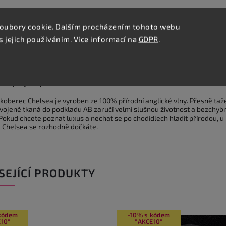
oubory cookie. Dalším procházením tohoto webu
s jejich používáním. Více informací na
GDPR
.
Podobné (8)
Hodnocení
Diskuze
lní popis produktu
 koberec Chelsea je vyroben ze 100% přírodní anglické vlny. Přesně ta
dvojeně tkaná do podkladu AB zaručí velmi slušnou životnost a bezchyb
Pokud chcete poznat luxus a nechat se po chodidlech hladit přírodou, u
 Chelsea se rozhodně dočkáte.
SEJÍCÍ PRODUKTY
 kódem
-10% s kódem
10"
"AKCE10"