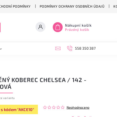
CHODNÍ PODMÍNKY
PODMÍNKY OCHRANY OSOBNÍCH ÚDAJŮ
K
Nákupní košík
Prázdný košík
558 350 387
NÝ KOBEREC CHELSEA / 142 -
KOVÁ
te variantu
Neohodnoceno
 s kódem "AKCE10"