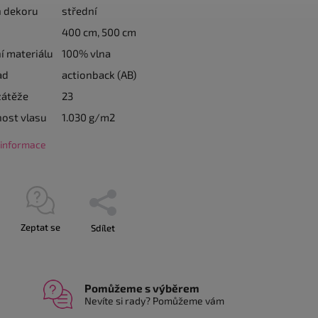
n dekoru
střední
400 cm, 500 cm
í materiálu
100% vlna
ad
actionback (AB)
zátěže
23
ost vlasu
1.030 g/m2
í informace
Zeptat se
Sdílet
Pomůžeme s výběrem
Nevíte si rady? Pomůžeme vám