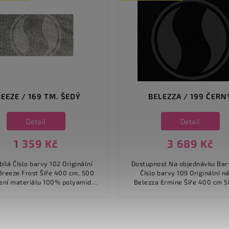
EEZE / 169 TM. ŠEDÝ
BELEZZA / 199 ČERN
Detail
Detail
1 359 Kč
3 689 Kč
 102 Originální
Dostupnost Na objednávku Barva bílá
 Frost Šíře 400 cm, 500
Číslo barvy 109 Originální název
Belezza Ermine Šíře 400 cm Složení
nylon Spheron Druh vlasu...
materiálu 100% polyamid / 
Druh...