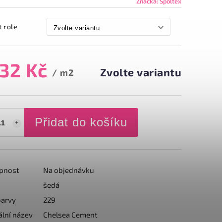
Značka:
Spoltex
t role
632 Kč
Zvolte variantu
/ m2
Přidat do košíku
pnost
Na objednávku
šedá
barvy
229
ální název
Chelsea Cement