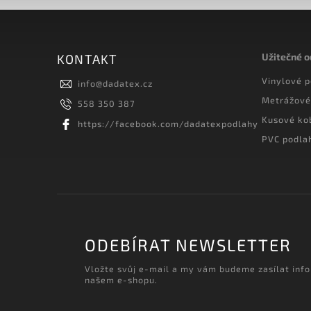
Užitečné 
KONTAKT
Vinylové 
info
@
dadatex.cz
Metrážové
558 350 387
Kusové ko
https://facebook.com/dadatexpodlahy
PVC podla
ODEBÍRAT NEWSLETTER
Vložte svůj e-mail a my vám budeme zasílat inf
našem e-shopu.