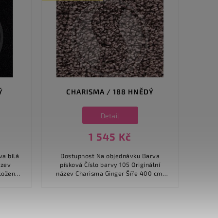
Ý
CHARISMA / 188 HNĚDÝ
Detail
1 545 Kč
Dostupnost Na objednávku Barva
Dostupn
písková Číslo barvy 105 Originální
Číslo
název Charisma Ginger Šíře 400 cm,
Affection
nylon
500 cm Složení materiálu 100%
mat
polyamid /...