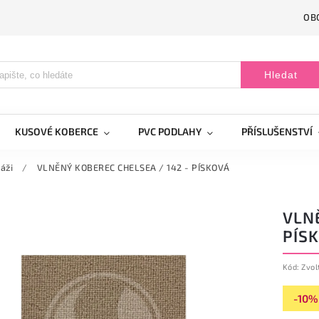
OB
Hledat
KUSOVÉ KOBERCE
PVC PODLAHY
PŘÍSLUŠENSTVÍ
áži
/
VLNĚNÝ KOBEREC CHELSEA / 142 - PÍSKOVÁ
VLNĚ
PÍS
Kód:
Zvol
-10%