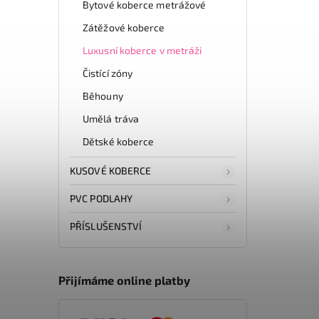
Bytové koberce metrážové
Zátěžové koberce
Luxusní koberce v metráži
Čistící zóny
Běhouny
Umělá tráva
Dětské koberce
KUSOVÉ KOBERCE
PVC PODLAHY
PŘÍSLUŠENSTVÍ
Přijímáme online platby