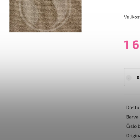
Velikos
1 
Dostu
Barva
Číslo 
Origin