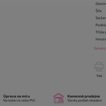
Odstí
Šíře
Složen
Podkl
Třída 
Hmotn
Detailn
Tisk
Úprava na míru
Kamenná prodejna
Na koberce nebo PVC
Stovky podlah skladem