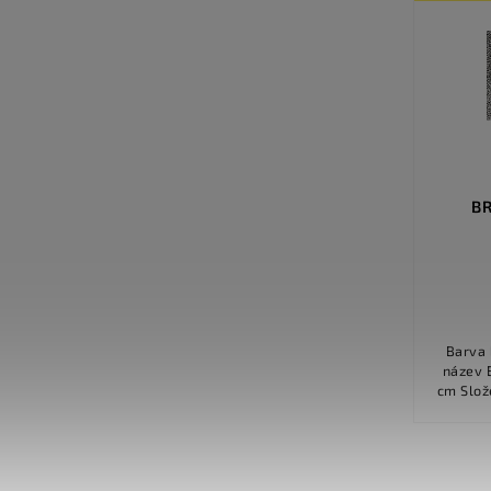
VLNĚNÝ KOBEREC CHELSEA /
BR
123 - HNĚDÁ
Detail
1 632 Kč
Barva bílá Číslo barvy
Dostupnost Na objednávku Barva
název Breeze
hnědá Číslo barvy 123 Originální název
cm Složení materiálu 100% polyamid /
Chelsea Cork Odstín dekoru střední
Šíře 400 cm, 500 cm Složení...