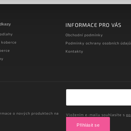
odkazy
INFORMACE PRO VÁS
podlahy
Obchodní podmínky
 koberce
Podmínky ochrany osobních údajů
berce
Kontakty
hy
ormace o nových produktech na
Vložením e-mailu souhlasíte s
po
Přihlásit se