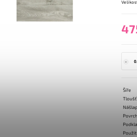
Velikos
47
Šíře
Tloušť
Nášlap
Povrch
Podkl
Použit