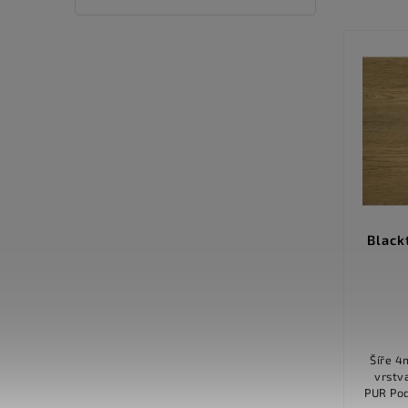
G-TEX Dokka Clear 2449
Black
Detail
466 Kč
od
Šíře 300 cm a 400 cm Tloušťka 2.70
Šíře 4m Tloušťka 2.80 mm Ná
mm Nášlapná vrstva 0.50 mm
vrstva 0.40
Povrchová úprava PUR Použití