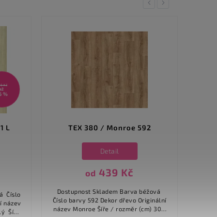
Previous
Next
9 Kč
až
6 %
1 L
TEX 380 / Monroe 592
P
Detail
439 Kč
od
Dostupnost Skladem Barva béžová
Nášlap
Číslo barvy 592 Dekor dřevo Originální
[mm] 3 Šíře 
název Monroe Šíře / rozměr (cm) 300