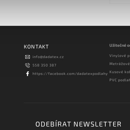
zátěžové...
Užitečné 
KONTAKT
Vinylové 
info
@
dadatex.cz
Metrážové
558 350 387
Kusové ko
https://facebook.com/dadatexpodlahy
PVC podla
ODEBÍRAT NEWSLETTER