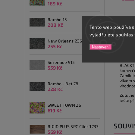
189 Kč
Rambo 15
208 Kč
Tento web používá s
vyjadřujete souhlas 
Popis
New Orleans 236
255 Kč
Nastavení
Detai
Serenade 915
BLACKTE
559 Kč
komerční
Zamiluje
vlivem s
Rambo - Bet 78
vhodnost
228 Kč
Zútulně
ještě př
SWEET TOWN 26
619 Kč
SOUVI
RIGID PLUS SPC Click 1733
569 Kč