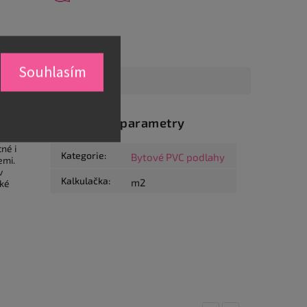
Souhlasím
Doplňkové parametry
né i
Kategorie
:
Bytové PVC podlahy
emi.
v
Kalkulačka
:
m2
aké