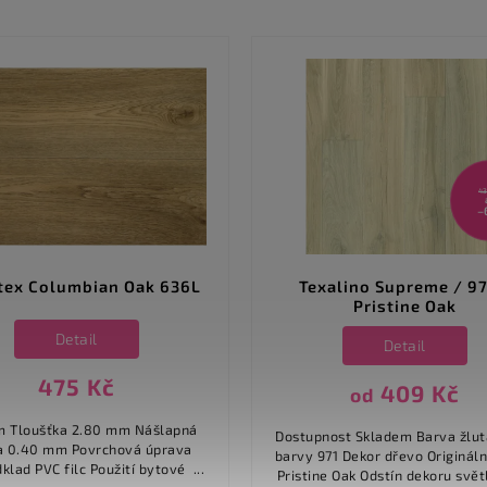
43
–
tex Columbian Oak 636L
Texalino Supreme / 97
Pristine Oak
Detail
Detail
475 Kč
409 Kč
od
šlapná
Dostupnost Skladem Barva žlutá Číslo
 mm Povrchová úprava
barvy 971 Dekor dřevo Originální název
PUR Podklad PVC filc Použití bytové ...
Pristine Oak Odstín dekoru světlý Šíře