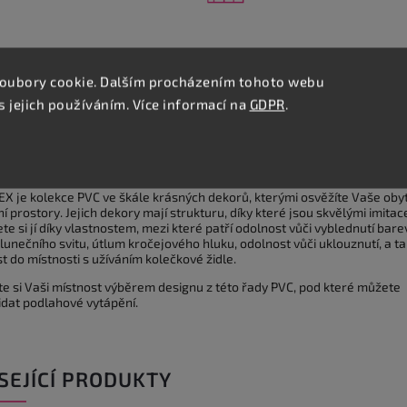
oubory cookie. Dalším procházením tohoto webu
s jejich používáním. Více informací na
GDPR
.
Podobné (8)
Hodnocení
Diskuze
lní popis produktu
X je kolekce PVC ve škále krásných dekorů, kterými osvěžíte Vaše obyt
 prostory. Jejich dekory mají strukturu, díky které jsou skvělými imitac
te si jí díky vlastnostem, mezi které patří odolnost vůči vyblednutí bare
lunečního svitu, útlum kročejového hluku, odolnost vůči uklouznutí, a t
 do místnosti s užíváním kolečkové židle.
te si Vaši místnost výběrem designu z této řady PVC, pod které můžete
idat podlahové vytápění.
SEJÍCÍ PRODUKTY