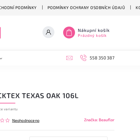
CHODNÍ PODMÍNKY
PODMÍNKY OCHRANY OSOBNÍCH ÚDAJŮ
K
Nákupní košík
Prázdný košík
558 350 387
CKTEX TEXAS OAK 106L
te variantu
Značka:
Beauflor
Neohodnoceno