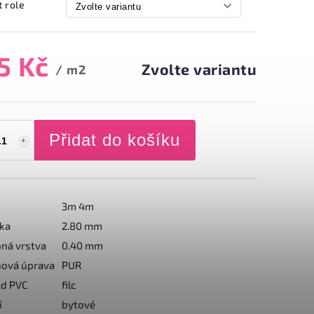
t role
5 Kč
Zvolte variantu
/ m2
Přidat do košíku
3m 4m
ka
2.80 mm
ná vrstva
0.40 mm
ová úprava
PUR
ad PVC
filc
í
bytové