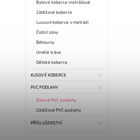
Bytové koberce metrážové
Zátěžové koberce
Luxusní koberce v metráži
Čistící zóny
Běhouny
Umělá tráva
Dětské koberce
KUSOVÉ KOBERCE
PVC PODLAHY
Bytové PVC podlahy
Zátěžové PVC podlahy
PŘÍSLUŠENSTVÍ