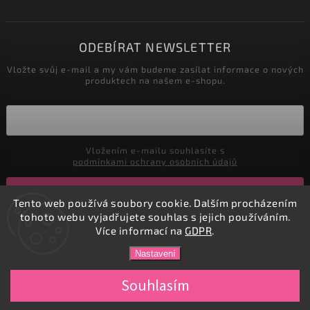
ODEBÍRAT NEWSLETTER
Vložte svůj e-mail a my vám budeme zasílat informace o nových
produktech na našem e-shopu.
Vložením e-mailu souhlasíte s
podmínkami ochrany osobních údajů
Přihlásit se
Tento web používá soubory cookie. Dalším procházením
tohoto webu vyjadřujete souhlas s jejich používáním.
Více informací na
GDPR
.
Copyright 2026
DADATEX E-shop
. Všechna práva vyhrazena.
Nastavení
Vytvořil
Shoptet
| Design
Shoptak.cz.
Souhlasím