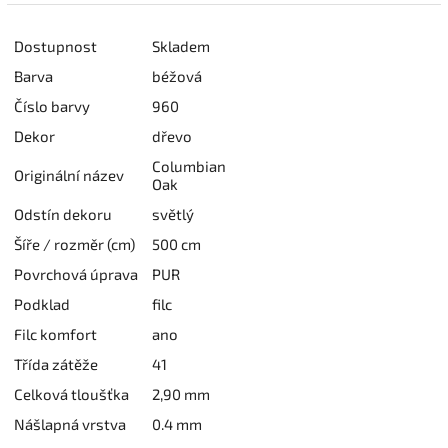
Dostupnost
Skladem
Barva
béžová
Číslo barvy
960
Dekor
dřevo
Columbian
Originální název
Oak
Odstín dekoru
světlý
Šíře / rozměr (cm)
500 cm
Povrchová úprava
PUR
Podklad
filc
Filc komfort
ano
Třída zátěže
41
Celková tloušťka
2,90 mm
Nášlapná vrstva
0.4 mm