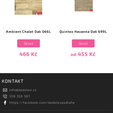
Ambient Chalet Oak 066L
Quintex Havanna Oak 699L
Detail
Detail
466 Kč
455 Kč
od
KONTAKT
info
@
dadatex.cz
558 350 387
https://facebook.com/dadatexpodlahy