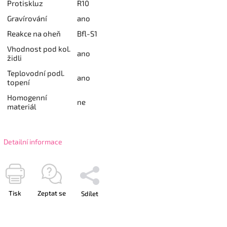
Protiskluz
R10
Gravírování
ano
Reakce na oheň
Bfl-S1
Vhodnost pod kol.
ano
židli
Teplovodní podl.
ano
topení
Homogenní
ne
materiál
Detailní informace
Tisk
Zeptat se
Sdílet