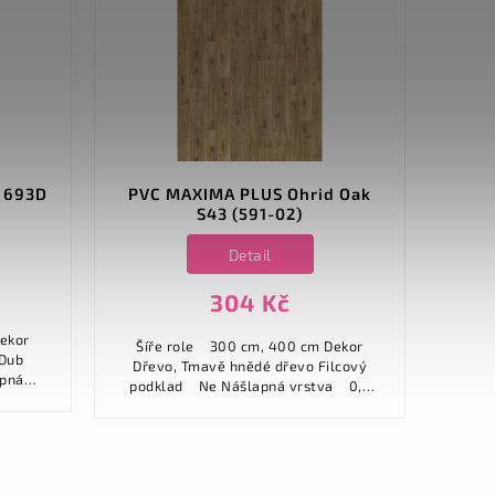
 693D
PVC MAXIMA PLUS Ohrid Oak
PVC 
S43 (591-02)
Detail
304 Kč
Šíře role 300 cm, 400 cm Dekor
Šíře role 300 cm Deko
 Dub
Dřevo, Tmavě hnědé dřevo Filcový
hněd
podklad Ne Nášlapná vrstva 0,2
mm...