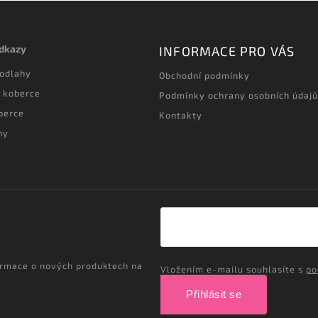
odkazy
INFORMACE PRO VÁS
podlahy
Obchodní podmínky
 koberce
Podmínky ochrany osobních údajů
berce
Kontakty
hy
ormace o nových produktech na
Vložením e-mailu souhlasíte s
po
Přihlásit se