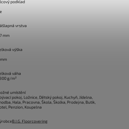
ilcový podklad
e
ášlapná vrstva
,7 mm
elková výška
 mm
elková váha
800 g/m²
ožné umístění
bývací pokoj, Ložnice, Dětský pokoj, Kuchyň, Jídelna,
hodba, Hala, Pracovna, Škola, Školka, Prodejna, Butik,
otel, Penzion, Koupelna
ýrobce
B.I.G. Floorcovering