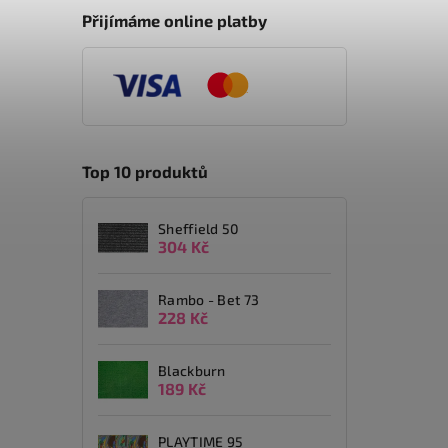
Přijímáme online platby
Top 10 produktů
Sheffield 50
304 Kč
Rambo - Bet 73
228 Kč
Blackburn
189 Kč
PLAYTIME 95