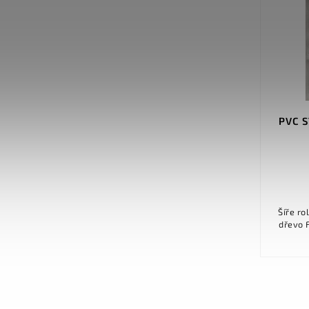
PVC ORION Post Oak 041
PVC S
Detail
361 Kč
od
Šíře role 200 cm, 300 cm, 400 cm
Šíře role 400 cm Dekor
Dekor Dřevo, Dub Filcový podklad Ne
dřevo Filcový podklad Ne Nášlapná
Nášlapná vrstva 0,5 mm...