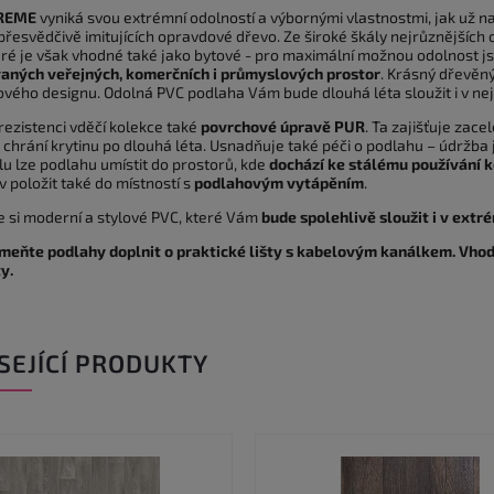
REME
vyniká svou extrémní odolností a výbornými vlastnostmi, jak už 
řesvědčivě imitujících opravdové dřevo. Ze široké škály nejrůznějších o
teré je však vhodné také jako bytové - pro maximální možnou odolnost j
aných veřejných, komerčních i průmyslových prostor
. Krásný dřevěn
rového designu. Odolná PVC podlaha Vám bude dlouhá léta sloužit i v n
rezistenci vděčí kolekce také
povrchové úpravě PUR
. Ta zajišťuje zac
a chrání krytinu po dlouhá léta. Usnadňuje také péči o podlahu – údržb
u lze podlahu umístit do prostorů, kde
dochází ke stálému používání k
 položit také do místností s
podlahovým vytápěním
.
e si moderní a stylové PVC, které Vám
bude spolehlivě sloužit i v ext
eňte podlahy doplnit o praktické lišty s kabelovým kanálkem. Vhod
y.
SEJÍCÍ PRODUKTY