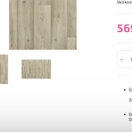
Velikos
56
Š
2
D
D