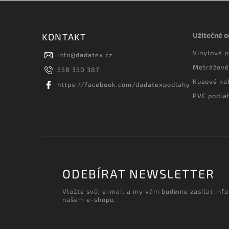
Užitečné 
KONTAKT
Vinylové 
info
@
dadatex.cz
Metrážové
558 350 387
Kusové ko
https://facebook.com/dadatexpodlahy
PVC podla
ODEBÍRAT NEWSLETTER
Vložte svůj e-mail a my vám budeme zasílat inf
našem e-shopu.