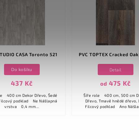
TUDIO CASA Toronto 521
PVC TOPTEX Cracked Oak
Do košíku
Detail
437 Kč
475 Kč
od
 Dřevo, Šedé
Šíře role 400 cm, 500 cm Dekor
Dřevo, Tmavě hnědé dřevo,
vrstva 0,4 mm...
Filcový podklad Ano Nášlapná
vrstva ...