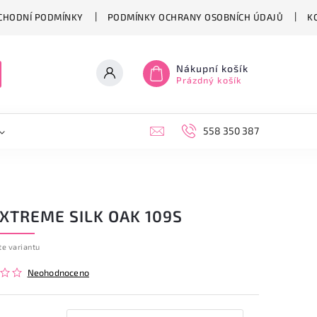
CHODNÍ PODMÍNKY
PODMÍNKY OCHRANY OSOBNÍCH ÚDAJŮ
K
Nákupní košík
Prázdný košík
558 350 387
XTREME SILK OAK 109S
te variantu
Neohodnoceno