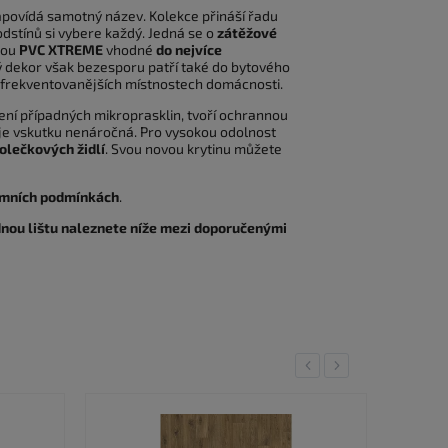
napovídá samotný název. Kolekce přináší řadu
dstínů si vybere každý. Jedná se o
zátěžové
sou
PVC XTREME
vhodné
do nejvíce
ý dekor však bezesporu patří také do bytového
ejfrekventovanějších místnostech domácnosti.
elení případných mikroprasklin, tvoří ochrannou
a je vskutku nenáročná. Pro vysokou odolnost
olečkových židlí
. Svou novou krytinu můžete
rémních podmínkách
.
nou lištu naleznete níže mezi doporučenými
Previous
Next