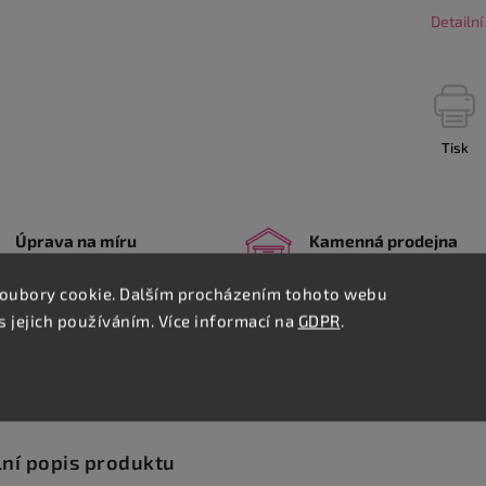
Detailn
Tisk
Úprava na míru
Kamenná prodejna
Na koberce nebo PVC
Stovky podlah skladem
oubory cookie. Dalším procházením tohoto webu
s jejich používáním. Více informací na
GDPR
.
Podobné (8)
Hodnocení
Diskuze
lní popis produktu