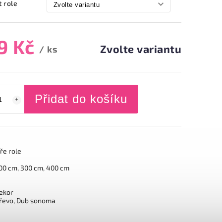
t role
9 Kč
Zvolte variantu
/ ks
Přidat do košíku
íře role
00 cm, 300 cm, 400 cm
ekor
řevo, Dub sonoma