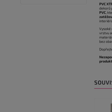
PVC XT
dekorů p
PVC
, k
zatěžov
interié
Vysoké 
vrstvu 
materiál
bez obav
Dopřejt
Nezapom
produkt
SOUVI