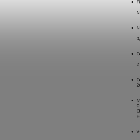
F
N
N
0
C
2
C
2
M
O
C
H
V