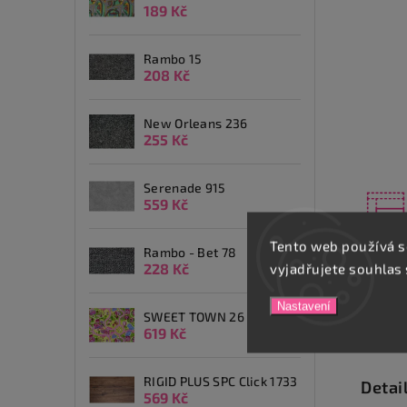
189 Kč
Rambo 15
208 Kč
New Orleans 236
255 Kč
Serenade 915
559 Kč
Tento web používá s
Rambo - Bet 78
228 Kč
vyjadřujete souhlas 
Nastavení
SWEET TOWN 26
619 Kč
Popis
RIGID PLUS SPC Click 1733
Detai
569 Kč