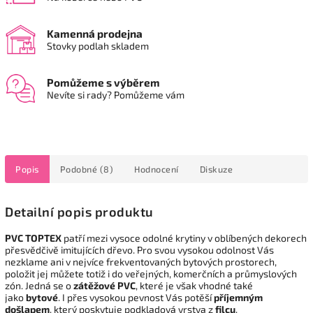
Kamenná prodejna
Stovky podlah skladem
Pomůžeme s výběrem
Nevíte si rady? Pomůžeme vám
Popis
Podobné (8)
Hodnocení
Diskuze
Detailní popis produktu
PVC TOPTEX
patří mezi vysoce odolné krytiny v oblíbených dekorech
přesvědčivě imitujících dřevo. Pro svou vysokou odolnost Vás
nezklame ani v nejvíce frekventovaných bytových prostorech,
položit jej můžete totiž i do veřejných, komerčních a průmyslových
zón. Jedná se o
zátěžové PVC
, které je však vhodné také
jako
bytové
. I přes vysokou pevnost Vás potěší
příjemným
došlapem
, který poskytuje podkladová vrstva z
filcu
.