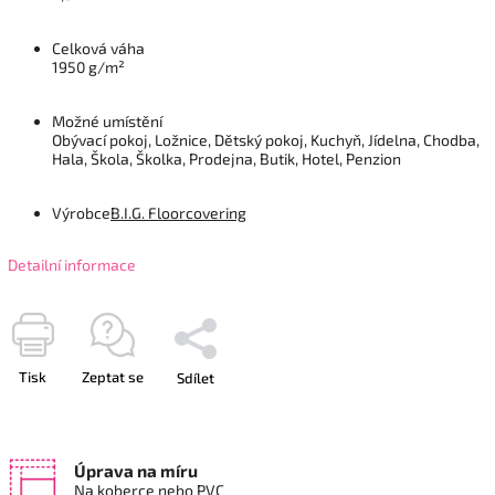
Celková váha
1950 g/m²
Možné umístění
Obývací pokoj, Ložnice, Dětský pokoj, Kuchyň, Jídelna, Chodba,
Hala, Škola, Školka, Prodejna, Butik, Hotel, Penzion
Výrobce
B.I.G. Floorcovering
Detailní informace
Tisk
Zeptat se
Sdílet
Úprava na míru
Na koberce nebo PVC