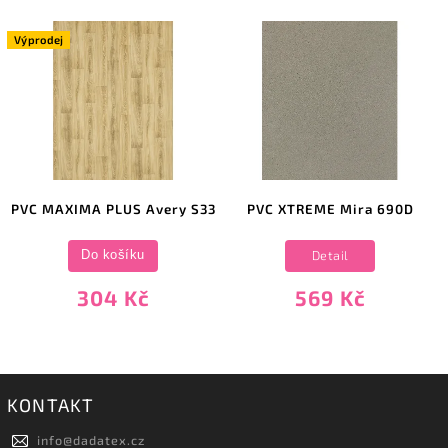
Výprodej
PVC MAXIMA PLUS Avery S33
PVC XTREME Mira 690D
Detail
Do košíku
304 Kč
569 Kč
KONTAKT
info
@
dadatex.cz