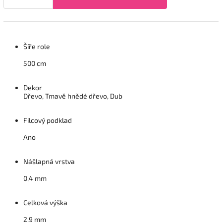
Šíře role
500 cm
Dekor
Dřevo, Tmavě hnědé dřevo, Dub
Filcový podklad
Ano
Nášlapná vrstva
0,4 mm
Celková výška
2,9 mm