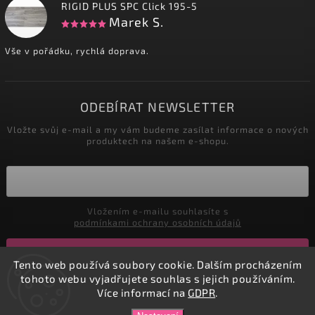
RIGID PLUS SPC Click 195-5
Marek S.
Vše v pořádku, rychlá doprava.
ODEBÍRAT NEWSLETTER
Vložte svůj e-mail a my vám budeme zasílat informace o nových
produktech na našem e-shopu.
Vložením e-mailu souhlasíte s
podmínkami ochrany osobních údajů
Přihlásit se
Tento web používá soubory cookie. Dalším procházením
tohoto webu vyjadřujete souhlas s jejich používáním.
Více informací na
GDPR
.
Copyright 2026
DADATEX E-shop
. Všechna práva vyhrazena.