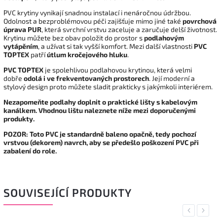
PVC krytiny vynikají snadnou instalací i nenáročnou údržbou.
Odolnost a bezproblémovou péči zajišťuje mimo jiné také
povrchová
úprava PUR
, která svrchní vrstvu zaceluje a zaručuje delší životnost.
Krytinu můžete bez obav položit do prostor s
podlahovým
vytápěním
, a užívat si tak vyšší komfort. Mezi další vlastnosti
PVC
TOPTEX
patří
útlum kročejového hluku
.
PVC
TOPTEX
je spolehlivou podlahovou krytinou, která velmi
dobře
odolá i ve frekventovaných prostorech
. Její moderní a
stylový design proto můžete sladit prakticky s jakýmkoli interiérem.
Nezapomeňte podlahy doplnit o praktické lišty s kabelovým
kanálkem. Vhodnou lištu naleznete níže mezi doporučenými
produkty.
POZOR: Toto PVC je standardně baleno opačně, tedy pochozí
vrstvou (dekorem) navrch, aby se předešlo poškození PVC při
zabalení do role.
SOUVISEJÍCÍ PRODUKTY
Previous
Next