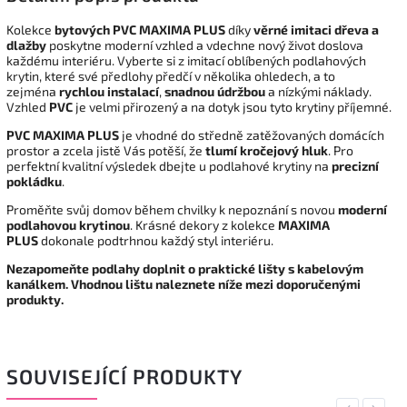
Kolekce
bytových PVC MAXIMA PLUS
díky
věrné imitaci dřeva a
dlažby
poskytne moderní vzhled a vdechne nový život doslova
každému interiéru. Vyberte si z imitací oblíbených podlahových
krytin, které své předlohy předčí v několika ohledech, a to
zejména
rychlou instalací
,
snadnou údržbou
a nízkými náklady.
Vzhled
PVC
je velmi přirozený a na dotyk jsou tyto krytiny příjemné.
PVC MAXIMA PLUS
je vhodné do středně zatěžovaných domácích
prostor a zcela jistě Vás potěší, že
tlumí kročejový hluk
. Pro
perfektní kvalitní výsledek dbejte u podlahové krytiny na
precizní
pokládku
.
Proměňte svůj domov během chvilky k nepoznání s novou
moderní
podlahovou krytinou
. Krásné dekory z kolekce
MAXIMA
PLUS
dokonale podtrhnou každý styl interiéru.
Nezapomeňte podlahy doplnit o praktické lišty s kabelovým
kanálkem. Vhodnou lištu naleznete níže mezi doporučenými
produkty.
SOUVISEJÍCÍ PRODUKTY