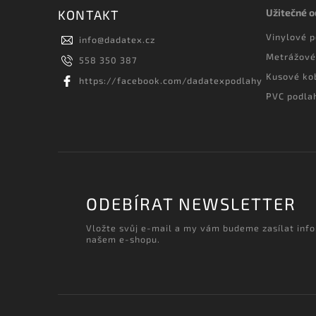
Užitečné 
KONTAKT
Vinylové 
info
@
dadatex.cz
Metrážové
558 350 387
Kusové ko
https://facebook.com/dadatexpodlahy
PVC podla
ODEBÍRAT NEWSLETTER
Vložte svůj e-mail a my vám budeme zasílat inf
našem e-shopu.