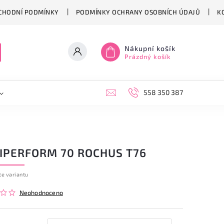
CHODNÍ PODMÍNKY
PODMÍNKY OCHRANY OSOBNÍCH ÚDAJŮ
K
Nákupní košík
Prázdný košík
558 350 387
 IPERFORM 70 ROCHUS T76
te variantu
Neohodnoceno