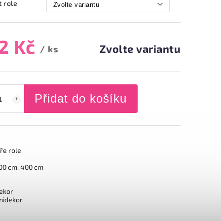
t role
2 Kč
Zvolte variantu
/ ks
Přidat do košíku
íře role
00 cm, 400 cm
ekor
nidekor