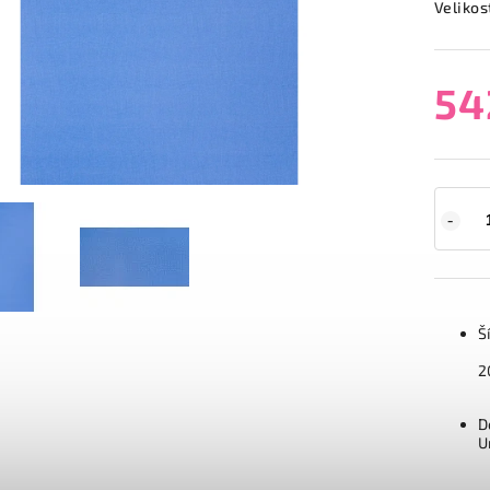
Velikos
54
Š
2
D
U