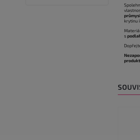
Spolehn
vlastnos
průmysl
krytinu 
Materiá
s
podla
Dopřejt
Nezapom
produkt
SOUVI