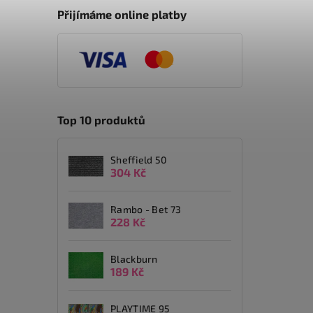
Přijímáme online platby
Top 10 produktů
Sheffield 50
304 Kč
Rambo - Bet 73
228 Kč
Blackburn
189 Kč
PLAYTIME 95