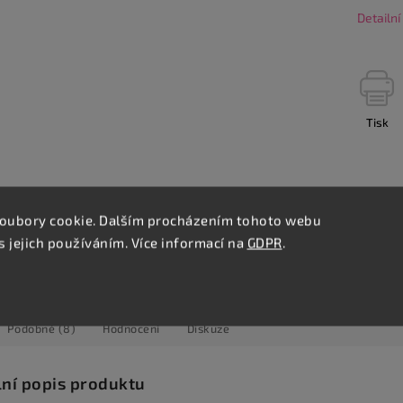
Detailn
Tisk
Úprava na míru
Kamenná prodejna
Na koberce nebo PVC
Stovky podlah skladem
oubory cookie. Dalším procházením tohoto webu
s jejich používáním. Více informací na
GDPR
.
Podobné (8)
Hodnocení
Diskuze
lní popis produktu