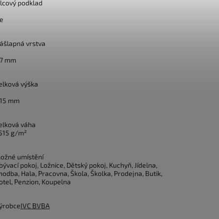
ilcový podklad
e
ášlapná vrstva
,7 mm
elková výška
,15 mm
elková váha
515 g/m²
ožné umístění
bývací pokoj, Ložnice, Dětský pokoj, Kuchyň, Jídelna,
hodba, Hala, Pracovna, Škola, Školka, Prodejna, Butik,
otel, Penzion, Koupelna
ýrobce
IVC BVBA