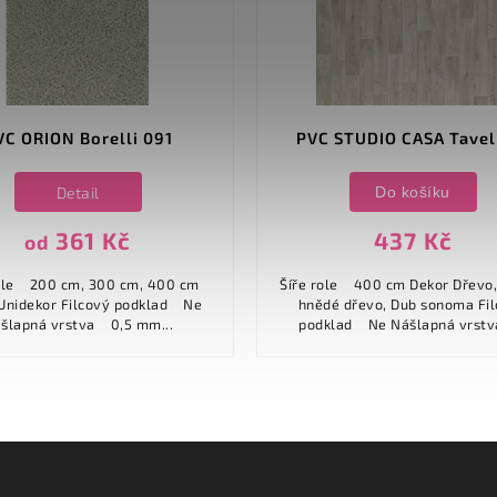
VC ORION Borelli 091
PVC STUDIO CASA Tavel
Detail
Do košíku
361 Kč
437 Kč
od
00 cm, 400 cm
Šíře role 400 cm Dekor Dřevo, Světle
 Filcový podklad Ne
hnědé dřevo, Dub sonoma Filcový
Nášlapná vrstva 0,5 mm...
podklad Ne Nášlapná vrs