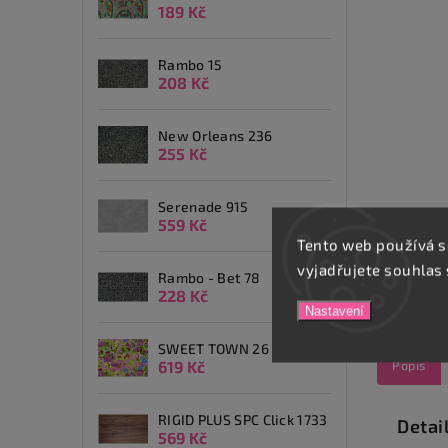
189 Kč
Rambo 15
208 Kč
New Orleans 236
255 Kč
Serenade 915
559 Kč
Tento web používá s
vyjadřujete souhlas 
Rambo - Bet 78
228 Kč
Nastavení
SWEET TOWN 26
619 Kč
Popis
RIGID PLUS SPC Click 1733
Detai
569 Kč