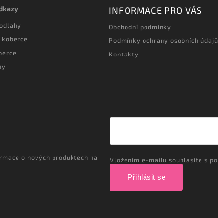
odkazy
INFORMACE PRO VÁS
podlahy
Obchodní podmínky
 koberce
Podmínky ochrany osobních údajů
berce
Kontakty
hy
ormace o nových produktech na
Vložením e-mailu souhlasíte s
po
Přihlásit se