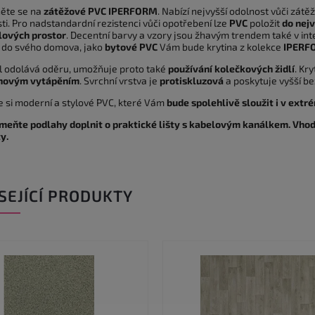
ěte se na
zátěžové PVC IPERFORM
. Nabízí nejvyšší odolnost vůči zátě
ti. Pro nadstandardní rezistenci vůči opotřebení lze
PVC
položit
do nej
ových prostor
. Decentní barvy a vzory jsou žhavým trendem také v int
i do svého domova, jako
bytové PVC
Vám bude krytina z kolekce
IPERF
l odolává oděru, umožňuje proto také
používání kolečkových židlí
. Kr
hovým vytápěním
. Svrchní vrstva je
protiskluzová
a poskytuje vyšší be
e si moderní a stylové PVC, které Vám
bude spolehlivě sloužit i v ext
eňte podlahy doplnit o praktické lišty s kabelovým kanálkem. Vhod
y.
SEJÍCÍ PRODUKTY