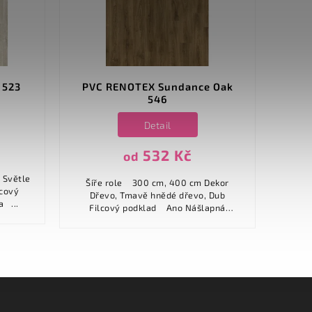
 523
PVC RENOTEX Sundance Oak
PVC 
546
Detail
532 Kč
od
Šíře role 
Šíře role 300 cm, 400 cm Dekor
Dř
Dřevo, Tmavě hnědé dřevo, Dub
tva ...
Filc
Filcový podklad Ano Nášlapná
vrstva ...