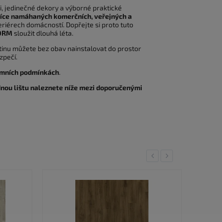
ži, jedinečné dekory a výborné praktické
více namáhaných komerčních, veřejných a
eriérech domácností. Dopřejte si proto tuto
ORM
sloužit dlouhá léta.
ytinu můžete bez obav nainstalovat do prostor
zpečí.
rémních podmínkách
.
nou lištu naleznete níže mezi doporučenými
Previous
Next