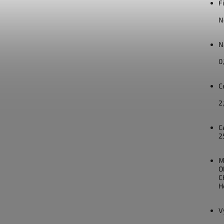
F
N
N
0
C
2
C
2
M
O
C
H
V