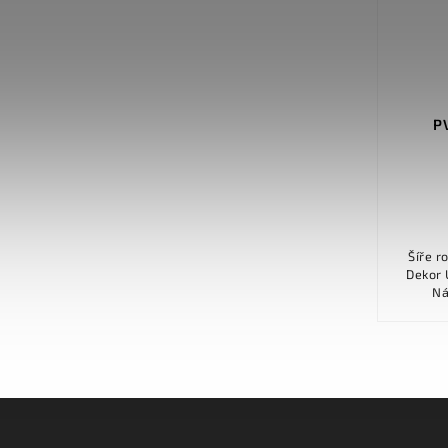
PVC XTREME Valley Oak 636D
P
Detail
569 Kč
PVC XTREME vyniká svou extrémní
Šíře role 200 cm, 3
odolností a výbornými vlastnostmi, jak
Dekor Unidekor
už napovídá samotný název. Kolekce
přináší řadu dekorů přesvědčivě
imitujících opravdové dřevo. Ze...