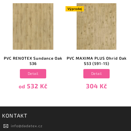
Výprodej
PVC RENOTEX Sundance Oak
PVC MAXIMA PLUS Ohrid Oak
536
S53 (591-15)
Detail
Detail
532 Kč
304 Kč
od
KONTAKT
info
@
dadatex.cz