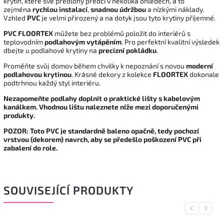
krytin, které své předlohy předčí v několika ohledech, a to
zejména
rychlou instalací
,
snadnou údržbou
a nízkými náklady.
Vzhled
PVC
je velmi přirozený a na dotyk jsou tyto krytiny příjemné.
PVC FLOORTEX
můžete bez problémů položit do interiérů s
teplovodním
podlahovým vytápěním
. Pro perfektní kvalitní výsledek
dbejte u podlahové krytiny na
precizní pokládku
.
Proměňte svůj domov během chvilky k nepoznání s novou
moderní
podlahovou krytinou
. Krásné dekory z kolekce
FLOORTEX
dokonale
podtrhnou každý styl interiéru.
Nezapomeňte podlahy doplnit o praktické lišty s kabelovým
kanálkem. Vhodnou lištu naleznete níže mezi doporučenými
produkty.
POZOR: Toto PVC je standardně baleno opačně, tedy pochozí
vrstvou (dekorem) navrch, aby se předešlo poškození PVC při
zabalení do role.
SOUVISEJÍCÍ PRODUKTY
Previous
Next