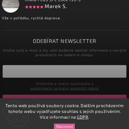
Marek S.
Vše v pořádku, rychlá doprava.
ODEBÍRAT NEWSLETTER
Vložte svůj e-mail a my vám budeme zasílat informace o nových
produktech na našem e-shopu.
Vložením e-mailu souhlasíte s
podmínkami ochrany osobních údajů
Přihlásit se
Tento web používá soubory cookie. Dalším procházením
tohoto webu vyjadřujete souhlas s jejich používáním.
Více informací na
GDPR
.
Copyright 2026
DADATEX E-shop
. Všechna práva vyhrazena.
Nastavení