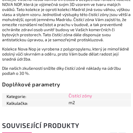
NOVA NOP, která je výjimečná svým 3D vzorem ve tvaru malých
oválků. Tato kolekce je oproti kolekci Madrid jiná svou váhou, výškou
vlasu a stylem vzoru. Jednotlivé výstupky této čistící zóny jsou větší a
mohutnější, oproti jemnému Madridu. Čistící zóna Vám zajistí to, že
omezíte roznášení nečistot a prachu v budově, a tak preventivně
ochráníte zdraví osob uvnitř budovy ve Vašich komerčních či
bytových prostorech. Tato čistící zóna dále disponuje svou
antistatickou úpravou, a je samozřejmě protiskluzová.
Kolekce Nova Nop je vyrobena z polypropylenu, který je mimořádně
odolný vůči skvrnám a oděru, proto Vám bude dělat radost její
snadná údržba.
Dle našich zkušeností snížíte díky čistící zóně náklady na údržbu
podlah o 30 %.
Doplňkové parametry
Čistící zóny
Kategorie
:
m2
Kalkulačka
:
SOUVISEJÍCÍ PRODUKTY