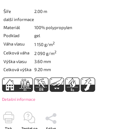
Šíře
2.00 m
další informace
Materiál
100% polypropylen
Podklad
gel
2
Váha vlasu
1 150 g/m
2
Celková váha
2 090 g/m
Výška vlasu
3.60 mm
Celková výška
9.20 mm
Detailní informace
Tisk
Zeptat se
Sdílet