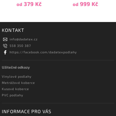
379 Kč
999 Kč
od
od
KONTAKT
info
@
dadatex.cz
558 350 387
https://facebook.com/dadatexpodlahy
Užitečné odkazy
Vinylové podlahy
Metrážové koberce
Kusové koberce
PVC podlahy
INFORMACE PRO VÁS