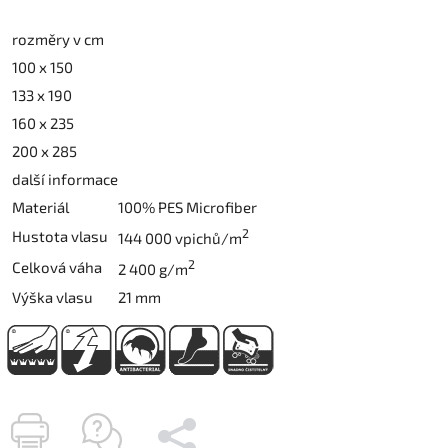
rozměry v cm
100 x 150
133 x 190
160 x 235
200 x 285
další informace
Materiál
100% PES Microfiber
2
Hustota vlasu
144 000 vpichů/m
2
Celková váha
2 400 g/m
Výška vlasu
21 mm