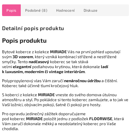
Popis
Podobné (8)
Hodnocení
Diskuze
Detailní popis produktu
Popis produktu
Bytové koberce
z kolekce
MIRIADE
Vás na první pohled upoutají
svým
3D vzorem
, který vzniká kombinací střižené a nestřižené
smyčky. Tento
nadčasový
koberec se tak stává
velmi
elegantní
podlahovou krytinou, která dokonale
ladí
k luxusním, moderním či vintage interiérům
.
Polypropylenový
vlas Vám zaručí
nenáročnou údržbu
a čištění.
Koberec také účinně tlumí kročejový hluk.
S koberci z kolekce
MIRIADE
vneste do svého domova útulnou
atmosféru a styl. Po pokládce si tento koberec zamilujete, a to jak ve
Vaší ložnici, obývacím pokoji, šatně či pokoji pro hosty.
Pro opravdu jedinečný zážitek doporučujeme
pod koberec
MIRIADE
položit jednu z podložek
FLOORWISE
, která
Vám zaručí dokonale měkký a neodolatelný koberec pro Vaše
chodidla.