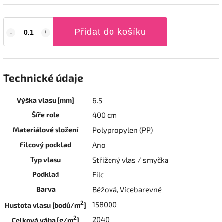
Přidat do košíku
Technické údaje
Výška vlasu [mm]
6.5
Šíře role
400 cm
Materiálové složení
Polypropylen (PP)
Filcový podklad
Ano
Typ vlasu
Střižený vlas / smyčka
Podklad
Filc
Barva
Béžová, Vícebarevné
2
158000
Hustota vlasu [bodů/m
]
2
2040
Celková váha [g/m
]