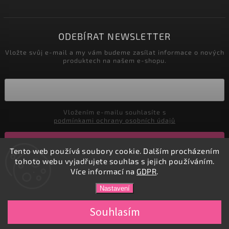
ODEBÍRAT NEWSLETTER
Vložte svůj e-mail a my vám budeme zasílat informace o nových
produktech na našem e-shopu.
Vložením e-mailu souhlasíte s
podmínkami ochrany osobních údajů
Přihlásit se
Tento web používá soubory cookie. Dalším procházením
tohoto webu vyjadřujete souhlas s jejich používáním.
Více informací na
GDPR
.
Copyright 2026
DADATEX E-shop
. Všechna práva vyhrazena.
Nastavení
Vytvořil
Shoptet
| Design
Shoptak.cz.
Souhlasím