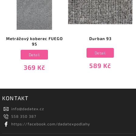
Metrážový koberec FUEGO
Durban 93
95
Detail
Detail
589 Kč
369 Kč
KONTAKT
info
@
dadatex.cz
558 350 387
https://facebook.com/dadatexpodlahy