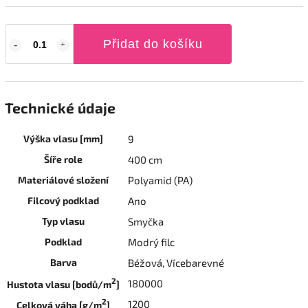
Přidat do košíku
Technické údaje
Výška vlasu [mm]
9
Šíře role
400 cm
Materiálové složení
Polyamid (PA)
Filcový podklad
Ano
Typ vlasu
Smyčka
Podklad
Modrý filc
Barva
Béžová, Vícebarevné
2
180000
Hustota vlasu [bodů/m
]
2
1200
Celková váha [g/m
]