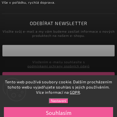
Vše v pořádku, rychlá doprava.
ODEBÍRAT NEWSLETTER
Vložte svůj e-mail a my vám budeme zasílat informace o nových
produktech na našem e-shopu.
Vložením e-mailu souhlasíte s
podmínkami ochrany osobních údajů
Přihlásit se
Tento web používá soubory cookie. Dalším procházením
tohoto webu vyjadřujete souhlas s jejich používáním.
Více informací na
GDPR
.
Copyright 2026
DADATEX E-shop
. Všechna práva vyhrazena.
Nastavení
Vytvořil
Shoptet
| Design
Shoptak.cz.
Souhlasím