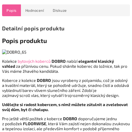
Popis
Hodnocení
Diskuze
Detailní popis produktu
Popis produktu
Kolekce
bytových koberců
DOBRO
nabízí
elegantní klasický
vzhled
za příznivou cenu. Pokud sháníte koberec do ložnice, tak pro
Vás máme žhavého kandidáta.
Koberce z kolekce
DOBRO
jsou vyrobeny z polyamidu, což je odolný
a kvalitní materiál, který se pohodlně udržuje, snadno čistí a odolává
vyblednutí barev vlivem slunečního záření. Zdobí je
zajímavý scroll
vlas, který vytváří trojrozměrný klasický design.
Udělejte si radost kobercem, s nímž můžete zútulnit a zvelebovat
svůj dům, byt či chalupu.
Pro ještě větší požitek z koberce
DOBRO
doporučujeme jednu
z podložek
FLOORWISE
, která Vám zajistí nejen dokonalou zvukovou
a tepelnou izolaci, ale především komfort v podobě příjemného