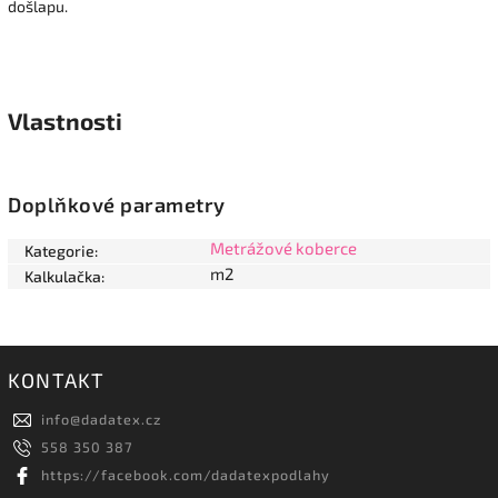
došlapu.
Vlastnosti
Doplňkové parametry
Metrážové koberce
Kategorie
:
m2
Kalkulačka
:
KONTAKT
info
@
dadatex.cz
558 350 387
https://facebook.com/dadatexpodlahy