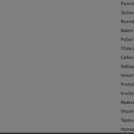
Povrc
Způso
Rozmě
Balení
Počet 
Třída 
Celkov
Nášla
Hmotn
Protis
Kroče
Reakc
Vhodno
Teplov
Homog