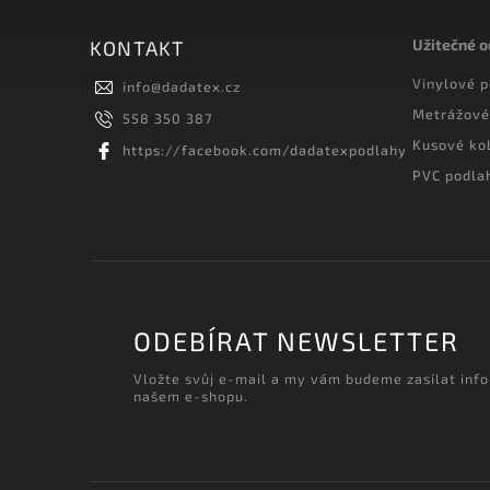
Užitečné 
KONTAKT
Vinylové 
info
@
dadatex.cz
Metrážové
558 350 387
Kusové ko
https://facebook.com/dadatexpodlahy
PVC podla
ODEBÍRAT NEWSLETTER
Vložte svůj e-mail a my vám budeme zasílat inf
našem e-shopu.