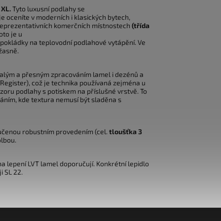
 XL.
Tyto luxusní podlahy se
 oceníte v moderních i klasických bytech,
ch reprezentativních komerčních místnostech
(třída
oto je u
pokládky na teplovodní podlahové vytápění. Ve
žasně.
alým a přesným zpracováním lamel i dezénů a
egister), což je technika používaná zejména u
zoru podlahy s potiskem na příslušné vrstvě. To
váním, kde textura nemusí být sladěna s
ručenou robustním provedením (cel.
tloušťka 3
olbou.
 na lepení LVT lamel doporučují. Konkrétní lepidlo
i SL 22.