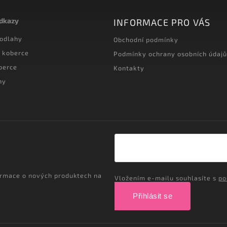
odkazy
INFORMACE PRO VÁS
podlahy
Obchodní podmínky
 koberce
Podmínky ochrany osobních údajů
berce
Kontakty
hy
ormace o nových produktech na
Vložením e-mailu souhlasíte s
po
Přihlásit se