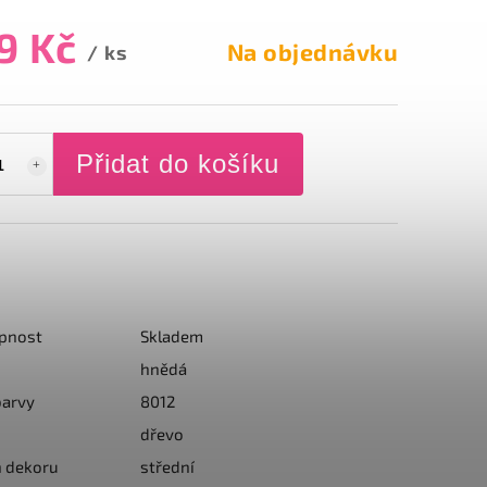
9 Kč
Na objednávku
/ ks
Přidat do košíku
pnost
Skladem
hnědá
barvy
8012
dřevo
n dekoru
střední