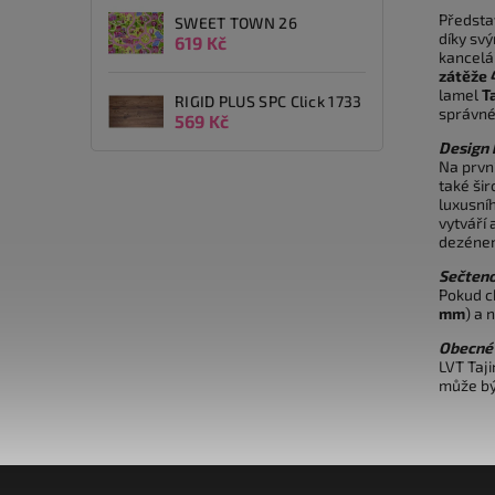
Předsta
SWEET TOWN 26
díky sv
619 Kč
kancelář
zátěže 
lamel
T
RIGID PLUS SPC Click 1733
správné
569 Kč
Design
Na prvn
také ši
luxusní
vytváří
dezéne
Sečteno
Pokud c
mm
) a 
Obecné 
LVT Taji
může bý