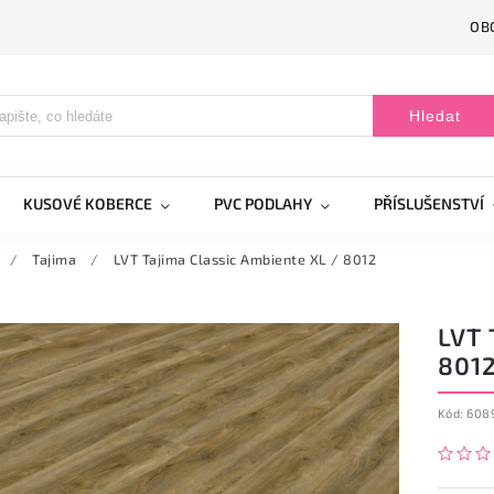
OB
Hledat
KUSOVÉ KOBERCE
PVC PODLAHY
PŘÍSLUŠENSTVÍ
/
Tajima
/
LVT Tajima Classic Ambiente XL / 8012
LVT 
801
Kód:
608