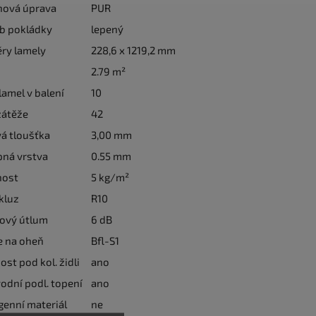
hová úprava
PUR
b pokládky
lepený
ry lamely
228,6 x 1219,2 mm
2.79 m²
lamel v balení
10
zátěže
42
á tloušťka
3,00 mm
pná vrstva
0.55 mm
ost
5 kg/m²
kluz
R10
jový útlum
6 dB
e na oheň
Bfl-S1
st pod kol. židli
ano
odní podl. topení
ano
enní materiál
ne