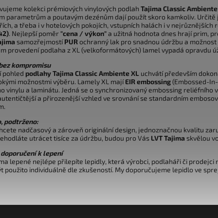
vujeme kolekci prémiových vinylových podlah
Tajima Classic Ambiente
ým parametrům a poutavým dezénům dají použít skoro kamkoliv. Určitě je
ích, a třeba i v hotelových pokojích, vstupních halách i v nejrůznější
42)
. Nejlepší poměr
"cena / výkon"
a užitná hodnota dnes hrají prim, pr
ajima
samozřejmostí
PUR
ochranný lak pro snadnou údržbu a možnost 
m provedení podlaha z XL (velkoformátových) lamel vypadá opravdu ú
 bez kompromisu
í pohled
podlahy Tajima Classic Ambiente XL
uchvátí především dokon
rokými možnostmi výběru. Lamely XL mají
EIR embossing
(Embossed-In-R
ho vinylu a laminátu. Jedná se o synchronizovaný embossing reliéfního v
 autentičtější a přirozenější vzhled ve srovnání se standardním emboso
m.
, podtrženo:
hcete nadčasový a zároveň originální design, jednoznačnou kvalitu za
nehodláte utrácet tisíce za údržbu, budou pro Vás
LVT Tajima
skvělou v
doporučení k lepení
ma lepené nejlépe přilepíte lepidly, která výrobci, podlaháři či prodejci
t použito individuálně dle zkušeností. My doporučujeme
lepidlo ve sprej