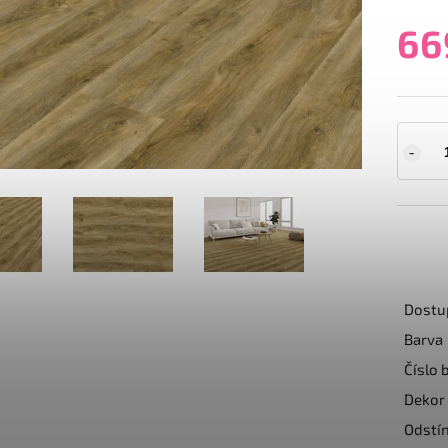
66
Dostu
Barva
Číslo 
Dekor
Odstí