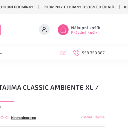
CHODNÍ PODMÍNKY
PODMÍNKY OCHRANY OSOBNÍCH ÚDAJŮ
K
Nákupní košík
Prázdný košík
558 350 387
TAJIMA CLASSIC AMBIENTE XL /
2
9
Značka:
Tajima
Neohodnoceno