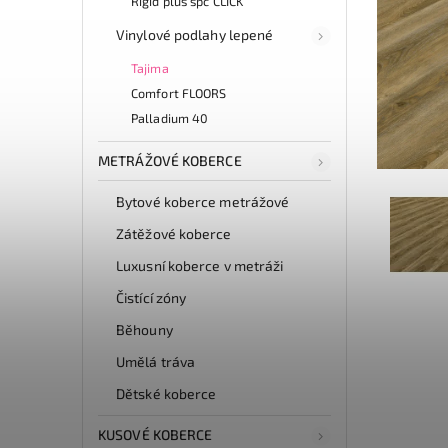
Rigid plus spc CLICK
Vinylové podlahy lepené
Tajima
Comfort FLOORS
Palladium 40
METRÁŽOVÉ KOBERCE
Bytové koberce metrážové
Zátěžové koberce
Luxusní koberce v metráži
Čistící zóny
Běhouny
Umělá tráva
Dětské koberce
KUSOVÉ KOBERCE