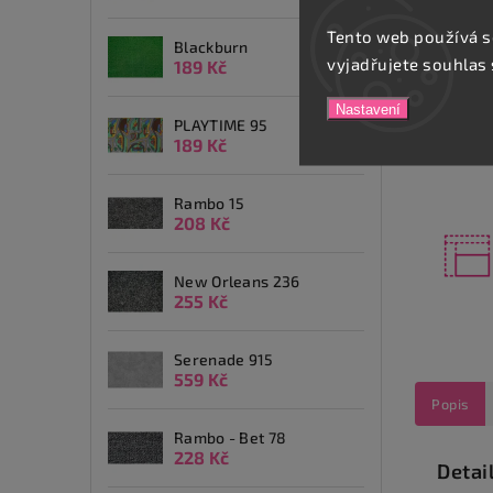
Tento web používá s
Blackburn
vyjadřujete souhlas 
189 Kč
Nastavení
PLAYTIME 95
189 Kč
Rambo 15
208 Kč
New Orleans 236
255 Kč
Serenade 915
559 Kč
Popis
Rambo - Bet 78
228 Kč
Detai