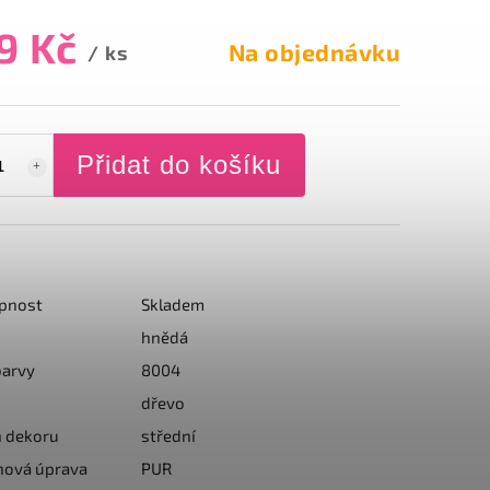
9 Kč
Na objednávku
/ ks
Přidat do košíku
pnost
Skladem
hnědá
barvy
8004
dřevo
n dekoru
střední
hová úprava
PUR