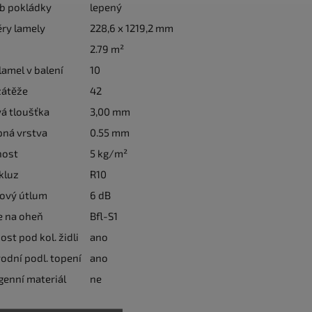
b pokládky
lepený
ry lamely
228,6 x 1219,2 mm
2.79 m²
lamel v balení
10
zátěže
42
á tloušťka
3,00 mm
pná vrstva
0.55 mm
ost
5 kg/m²
kluz
R10
jový útlum
6 dB
e na oheň
Bfl-S1
st pod kol. židli
ano
odní podl. topení
ano
enní materiál
ne