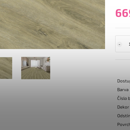
66
Dostu
Barva
Číslo 
Dekor
Odstí
Povrc