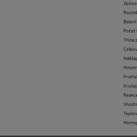
Způso
Rozmě
Balení
Počet 
Třída 
Celkov
Nášla
Hmotn
Protis
Kroče
Reakc
Vhodno
Teplov
Homog