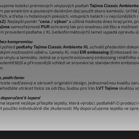
vujeme kolekci prémiových vinylových podlah
Tajima Classic Ambiente
ým parametrům a poutavým dezénům dají použít skoro kamkoliv. Určitě je
ích, a třeba i v hotelových pokojích, vstupních halách i v nejrůznější
42)
. Nejlepší poměr
"cena / výkon"
a užitná hodnota dnes hrají prim, pr
ajima
samozřejmostí
PUR
ochranný lak pro snadnou údržbu a možnost 
m provedení podlaha z XL (velkoformátových) lamel vypadá opravdu ú
 bez kompromisu
í pohled
podlahy Tajima Classic Ambiente XL
uchvátí především dokon
rokými možnostmi výběru. Lamely XL mají
EIR embossing
(Embossed-In-R
ho vinylu a laminátu. Jedná se o synchronizovaný embossing reliéfního v
 autentičtější a přirozenější vzhled ve srovnání se standardním emboso
m.
, podtrženo:
hcete nadčasový a zároveň originální design, jednoznačnou kvalitu za
nehodláte utrácet tisíce za údržbu, budou pro Vás
LVT Tajima
skvělou v
doporučení k lepení
ma lepené nejlépe přilepíte lepidly, která výrobci, podlaháři či prodejci
t použito individuálně dle zkušeností. My doporučujeme
lepidlo ve sprej