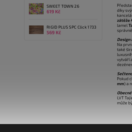
Předsta
SWEET TOWN 26
díky sv
619 Kč
kancelář
zátěže 
lamel
T
RIGID PLUS SPC Click 1733
správné
569 Kč
Design
Na prvn
také ši
luxusní
vytváří
dezéne
Sečteno
Pokud c
mm
) a 
Obecné 
LVT Taji
může bý