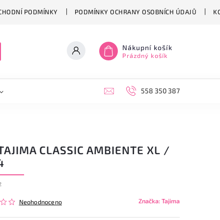
CHODNÍ PODMÍNKY
PODMÍNKY OCHRANY OSOBNÍCH ÚDAJŮ
K
Nákupní košík
Prázdný košík
558 350 387
TAJIMA CLASSIC AMBIENTE XL /
4
2
Značka:
Tajima
Neohodnoceno