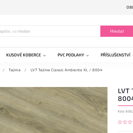
OB
Hledat
KUSOVÉ KOBERCE
PVC PODLAHY
PŘÍSLUŠENSTVÍ
/
Tajima
/
LVT Tajima Classic Ambiente XL / 8004
LVT 
800
Kód:
608