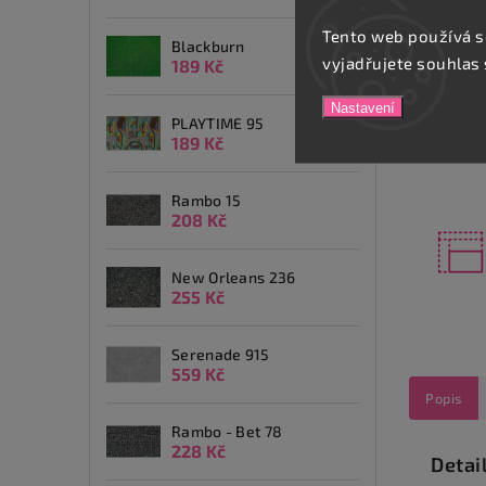
Tento web používá s
Blackburn
vyjadřujete souhlas 
189 Kč
Nastavení
PLAYTIME 95
189 Kč
Rambo 15
208 Kč
New Orleans 236
255 Kč
Serenade 915
559 Kč
Popis
Rambo - Bet 78
228 Kč
Detai