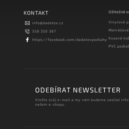
Užitečné 
KONTAKT
Vinylové 
info
@
dadatex.cz
Metrážové
558 350 387
Kusové ko
https://facebook.com/dadatexpodlahy
PVC podla
ODEBÍRAT NEWSLETTER
Vložte svůj e-mail a my vám budeme zasílat inf
našem e-shopu.