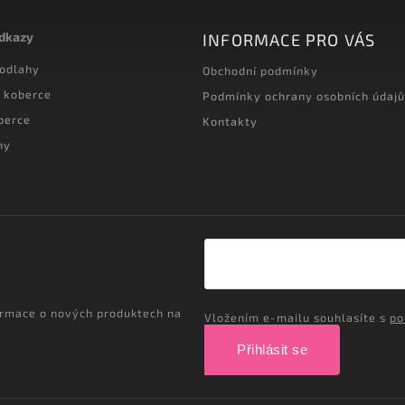
odkazy
INFORMACE PRO VÁS
podlahy
Obchodní podmínky
 koberce
Podmínky ochrany osobních údajů
berce
Kontakty
hy
ormace o nových produktech na
Vložením e-mailu souhlasíte s
po
Přihlásit se