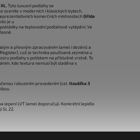
 XL.
Tyto luxusní podlahy se
 oceníte v moderních i klasických bytech,
ch reprezentativních komerčních místnostech
(třída
oto je u
pokládky na teplovodní podlahové vytápění. Ve
žasně.
alým a přesným zpracováním lamel i dezénů a
egister), což je technika používaná zejména u
zoru podlahy s potiskem na příslušné vrstvě. To
váním, kde textura nemusí být sladěna s
ručenou robustním provedením (cel.
tloušťka 3
olbou.
 na lepení LVT lamel doporučují. Konkrétní lepidlo
i SL 22.