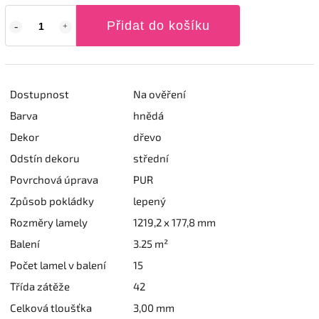
Přidat do košíku
Dostupnost
Na ověření
Barva
hnědá
Dekor
dřevo
Odstín dekoru
střední
Povrchová úprava
PUR
Způsob pokládky
lepený
Rozměry lamely
1219,2 x 177,8 mm
Balení
3.25 m²
Počet lamel v balení
15
Třída zátěže
42
Celková tloušťka
3,00 mm