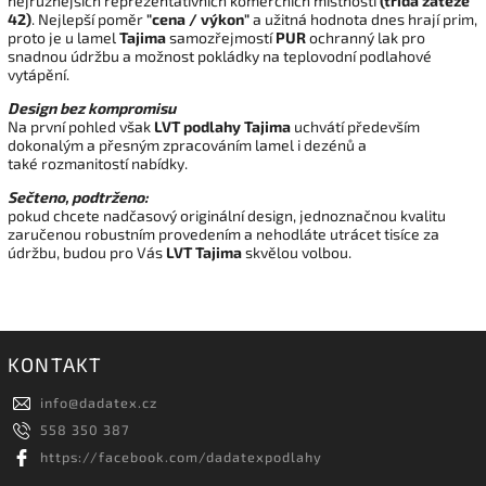
nejrůznějších reprezentativních komerčních místností
(třída zátěže
42)
. Nejlepší poměr
"cena / výkon"
a užitná hodnota dnes hrají prim,
proto je u lamel
Tajima
samozřejmostí
PUR
ochranný lak pro
snadnou údržbu a možnost pokládky na teplovodní podlahové
vytápění.
Design bez kompromisu
Na první pohled však
LVT podlahy Tajima
uchvátí především
dokonalým a přesným zpracováním lamel i dezénů a
také rozmanitostí nabídky.
Sečteno, podtrženo:
pokud chcete nadčasový originální design, jednoznačnou kvalitu
zaručenou robustním provedením a nehodláte utrácet tisíce za
údržbu, budou pro Vás
LVT Tajima
skvělou volbou.
KONTAKT
info
@
dadatex.cz
558 350 387
https://facebook.com/dadatexpodlahy