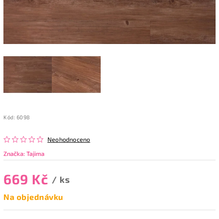
Kód:
6098
Neohodnoceno
Značka:
Tajima
669 Kč
/ ks
Na objednávku