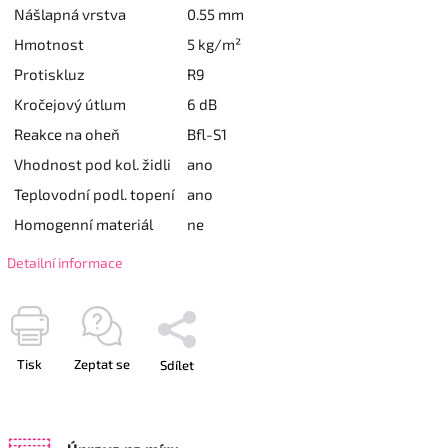
Nášlapná vrstva
0.55 mm
Hmotnost
5 kg/m²
Protiskluz
R9
Kročejový útlum
6 dB
Reakce na oheň
Bfl-S1
Vhodnost pod kol. židli
ano
Teplovodní podl. topení
ano
Homogenní materiál
ne
Detailní informace
Tisk
Zeptat se
Sdílet