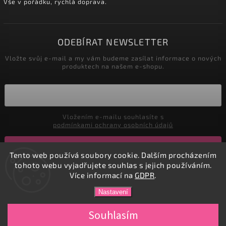
Vše v pořádku, rychlá doprava.
ODEBÍRAT NEWSLETTER
Vložte svůj e-mail a my vám budeme zasílat informace o nových
produktech na našem e-shopu.
Vložením e-mailu souhlasíte s
podmínkami ochrany osobních údajů
Přihlásit se
Tento web používá soubory cookie. Dalším procházením
tohoto webu vyjadřujete souhlas s jejich používáním.
Více informací na
GDPR
.
Copyright 2026
DADATEX E-shop
. Všechna práva vyhrazena.
Nastavení
Vytvořil
Shoptet
| Design
Shoptak.cz.
Souhlasím