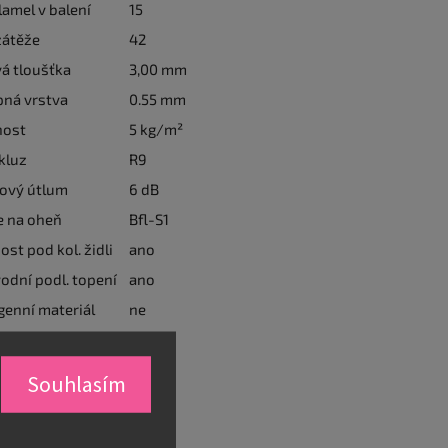
lamel v balení
15
zátěže
42
á tloušťka
3,00 mm
pná vrstva
0.55 mm
ost
5 kg/m²
kluz
R9
jový útlum
6 dB
e na oheň
Bfl-S1
st pod kol. židli
ano
odní podl. topení
ano
enní materiál
ne
Souhlasím
í informace