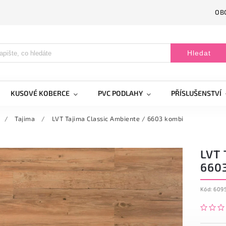
OB
Hledat
KUSOVÉ KOBERCE
PVC PODLAHY
PŘÍSLUŠENSTVÍ
/
Tajima
/
LVT Tajima Classic Ambiente / 6603 kombi
LVT 
660
Kód:
609