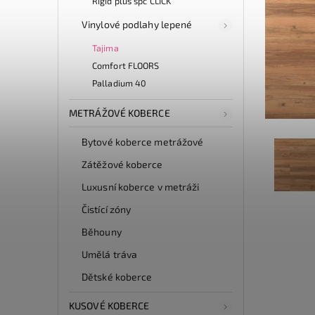
Rigid plus spc CLICK
Vinylové podlahy lepené
Tajima
Comfort FLOORS
Palladium 40
METRÁŽOVÉ KOBERCE
Bytové koberce metrážové
Zátěžové koberce
Luxusní koberce v metráži
Čistící zóny
Běhouny
Umělá tráva
Dětské koberce
KUSOVÉ KOBERCE