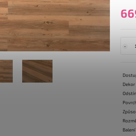
66
Dostu
Dekor
Odstí
Povrc
Způso
Rozmě
Balení