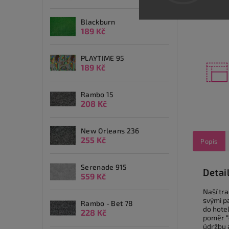
Blackburn
189 Kč
PLAYTIME 95
189 Kč
Rambo 15
208 Kč
New Orleans 236
255 Kč
Popis
Serenade 915
Detai
559 Kč
Naší tra
svými pa
Rambo - Bet 78
do hote
228 Kč
poměr
údržbu 