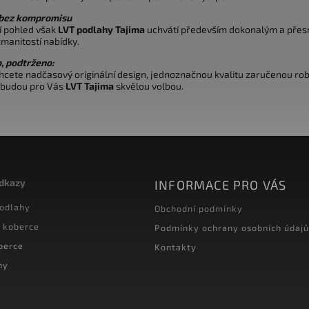
 bez kompromisu
í pohled však
LVT podlahy Tajima
uchvátí především dokonalým a přes
zmanitostí nabídky.
, podtrženo:
hcete nadčasový originální design, jednoznačnou kvalitu zaručenou rob
 budou pro Vás
LVT Tajima
skvělou volbou.
odkazy
INFORMACE PRO VÁS
podlahy
Obchodní podmínky
 koberce
Podmínky ochrany osobních údajů
berce
Kontakty
hy