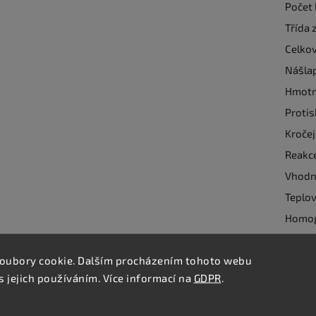
Počet 
Třída 
Celkov
Nášla
Hmotn
Protis
Kroče
Reakc
Vhodno
Teplov
Homog
oubory cookie. Dalším procházením tohoto webu
Detailn
s jejich používáním. Více informací na
GDPR
.