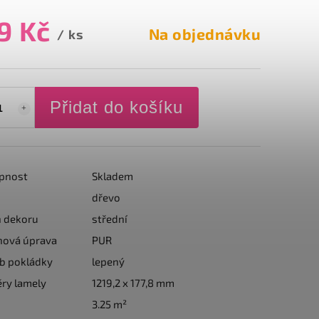
9 Kč
Na objednávku
/ ks
Přidat do košíku
pnost
Skladem
dřevo
n dekoru
střední
hová úprava
PUR
b pokládky
lepený
ry lamely
1219,2 x 177,8 mm
3.25 m²