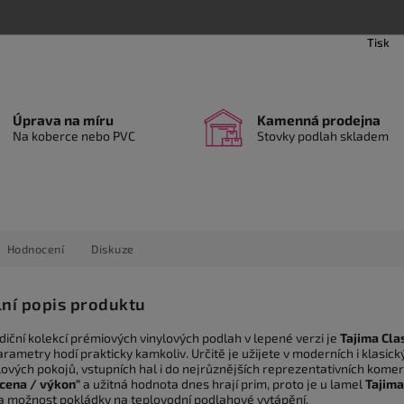
Tisk
Úprava na míru
Kamenná prodejna
Na koberce nebo PVC
Stovky podlah skladem
Hodnocení
Diskuze
lní popis produktu
diční kolekcí prémiových vinylových podlah v lepené verzi je
Tajima Cla
rametry hodí prakticky kamkoliv. Určitě je užijete v moderních i klasick
lových pokojů, vstupních hal i do nejrůznějších reprezentativních komer
"cena / výkon"
a užitná hodnota dnes hrají prim, proto je u lamel
Tajima
a možnost pokládky na teplovodní podlahové vytápění.