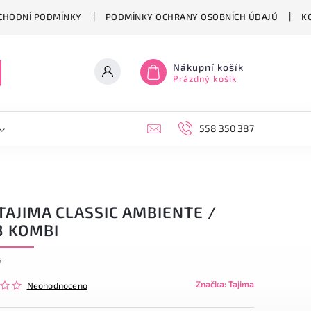
CHODNÍ PODMÍNKY
PODMÍNKY OCHRANY OSOBNÍCH ÚDAJŮ
K
Nákupní košík
Prázdný košík
558 350 387
TAJIMA CLASSIC AMBIENTE /
3 KOMBI
5
Značka:
Tajima
Neohodnoceno