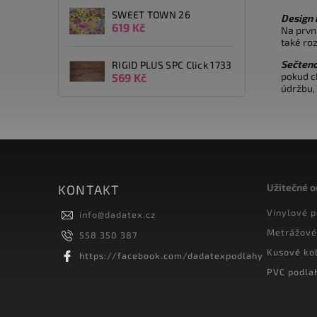
SWEET TOWN 26
Design
619 Kč
Na prvn
také ro
Sečteno
RIGID PLUS SPC Click 1733
pokud c
569 Kč
údržbu,
Užitečné 
KONTAKT
Vinylové 
info
@
dadatex.cz
Metrážové
558 350 387
Kusové ko
https://facebook.com/dadatexpodlahy
PVC podla