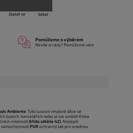
Zeptat se
Sdílet
Pomůžeme s výběrem
Nevíte si rady? Pomůžeme vám
ssic Ambiente
. Tyto luxusní vinylové dílce se
ých bytech, kancelářích nebo je lze umístit třeba
čních místností
(třída zátěže 42)
. Nejlepší
samozřejmostí
PUR
ochranný lak pro snadnou