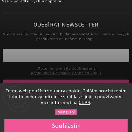
Vše v pořádku, rychlá doprava.
ODEBÍRAT NEWSLETTER
Vložte svůj e-mail a my vám budeme zasílat informace o nových
produktech na našem e-shopu.
Vložením e-mailu souhlasíte s
podmínkami ochrany osobních údajů
Přihlásit se
Tento web používá soubory cookie. Dalším procházením
tohoto webu vyjadřujete souhlas s jejich používáním.
Více informací na
GDPR
.
Copyright 2026
DADATEX E-shop
. Všechna práva vyhrazena.
Nastavení
Vytvořil
Shoptet
| Design
Shoptak.cz.
Souhlasím