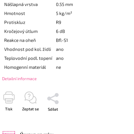
Nášlapná vrstva
0.55 mm
Hmotnost
5 kg/m²
Protiskluz
R9
Kročejový útlum
6 dB
Reakce na oheň
Bfl-S1
Vhodnost pod kol. židli
ano
Teplovodní podl. topení
ano
Homogenní materiál
ne
Detailní informace
Tisk
Zeptat se
Sdílet