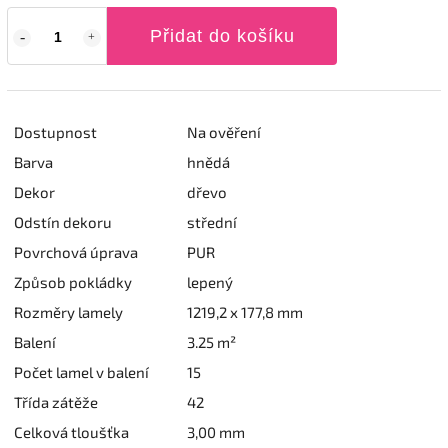
Přidat do košíku
Dostupnost
Na ověření
Barva
hnědá
Dekor
dřevo
Odstín dekoru
střední
Povrchová úprava
PUR
Způsob pokládky
lepený
Rozměry lamely
1219,2 x 177,8 mm
Balení
3.25 m²
Počet lamel v balení
15
Třída zátěže
42
Celková tloušťka
3,00 mm