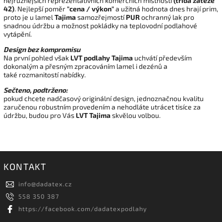
nejrůznějších reprezentativních komerčních místností
(třída zátěže
42)
. Nejlepší poměr
"cena / výkon"
a užitná hodnota dnes hrají prim,
proto je u lamel
Tajima
samozřejmostí
PUR
ochranný lak pro
snadnou údržbu a možnost pokládky na teplovodní podlahové
vytápění.
Design bez kompromisu
Na první pohled však
LVT podlahy Tajima
uchvátí především
dokonalým a přesným zpracováním lamel i dezénů a
také rozmanitostí nabídky.
Sečteno, podtrženo:
pokud chcete nadčasový originální design, jednoznačnou kvalitu
zaručenou robustním provedením a nehodláte utrácet tisíce za
údržbu, budou pro Vás
LVT Tajima
skvělou volbou.
KONTAKT
info
@
dadatex.cz
558 350 387
https://facebook.com/dadatexpodlahy