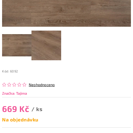
Kód:
6092
Neohodnoceno
Značka:
Tajima
669 Kč
/ ks
Na objednávku