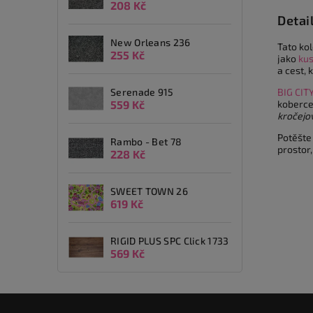
208 Kč
Detai
New Orleans 236
Tato ko
255 Kč
jako
ku
a cest, 
Serenade 915
BIG CIT
559 Kč
koberce
kročejo
Potěšte
Rambo - Bet 78
prostor,
228 Kč
SWEET TOWN 26
619 Kč
RIGID PLUS SPC Click 1733
569 Kč