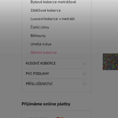
Bytové koberce metrážové
Zátěžové koberce
Luxusní koberce v metráži
Čistící zóny
Běhouny
Umělá tráva
Dětské koberce
KUSOVÉ KOBERCE
PVC PODLAHY
PŘÍSLUŠENSTVÍ
Přijímáme online platby