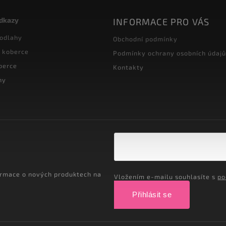
odkazy
INFORMACE PRO VÁS
podlahy
Obchodní podmínky
 koberce
Podmínky ochrany osobních údajů
berce
Kontakty
hy
ormace o nových produktech na
Vložením e-mailu souhlasíte s
po
Přihlásit se