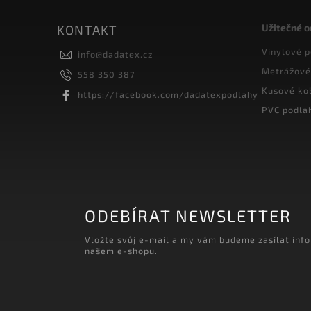
Užitečné 
KONTAKT
Vinylové 
info
@
dadatex.cz
Metrážové
558 350 387
Kusové ko
https://facebook.com/dadatexpodlahy
PVC podla
ODEBÍRAT NEWSLETTER
Vložte svůj e-mail a my vám budeme zasílat inf
našem e-shopu.