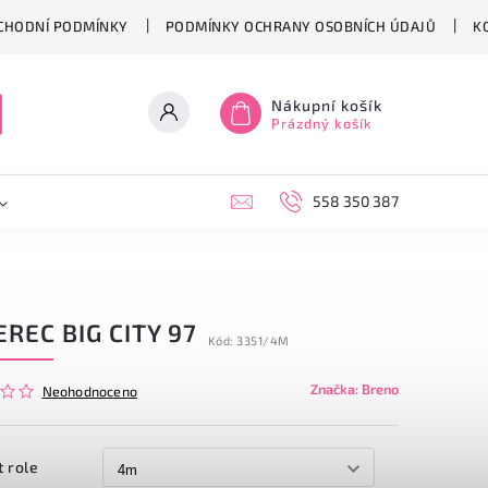
CHODNÍ PODMÍNKY
PODMÍNKY OCHRANY OSOBNÍCH ÚDAJŮ
K
Nákupní košík
Prázdný košík
558 350 387
REC BIG CITY 97
Kód:
3351/4M
Značka:
Breno
Neohodnoceno
t role