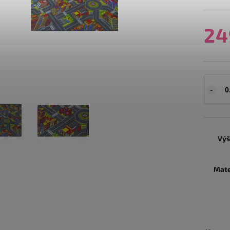
24
Výš
Mate