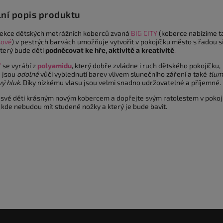
lní popis produktu
lekce dětských metrážních koberců zvaná
BIG CITY
(koberce nabízíme t
sové
) v pestrých barvách umožňuje vytvořit v pokojíčku město s řadou si
který bude děti
podněcovat ke hře, aktivitě a kreativitě
.
Y
se vyrábí z
polyamidu
, který dobře zvládne i ruch dětského pokojíčku,
 jsou
odolné
vůči vyblednutí barev vlivem slunečního záření a také
tlum
vý hluk
. Díky nízkému vlasu jsou velmi snadno udržovatelné a příjemné.
 své děti krásným novým kobercem a dopřejte svým ratolestem v pokoj
 kde nebudou mít studené nožky a který je bude bavit.