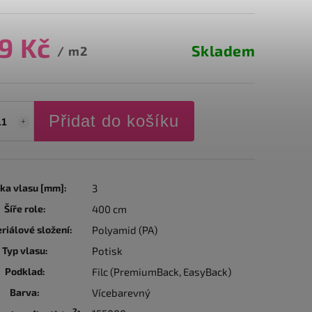
9 Kč
Skladem
/ m2
Přidat do košíku
ka vlasu [mm]:
3
Šíře role:
400 cm
riálové složení:
Polyamid (PA)
Typ vlasu:
Potisk
Podklad:
Filc (PremiumBack, EasyBack)
Barva:
Vícebarevný
2