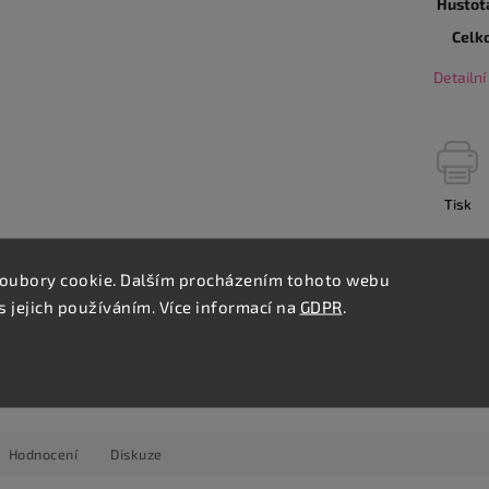
Hustot
Celk
Detailn
Tisk
oubory cookie. Dalším procházením tohoto webu
Úprava na míru
Kamenná prodejna
s jejich používáním. Více informací na
GDPR
.
Na koberce nebo PVC
Stovky podlah skladem
Hodnocení
Diskuze