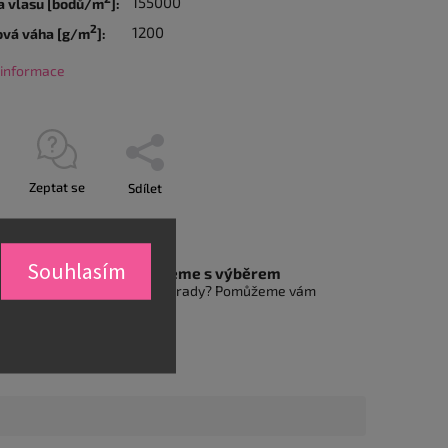
155000
a vlasu [bodů/m
]:
2
1200
ová váha [g/m
]:
í informace
Zeptat se
Sdílet
Souhlasím
Pomůžeme s výběrem
Nevíte si rady? Pomůžeme vám