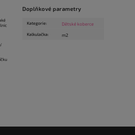
Doplňkové parametry
aké
Kategorie
:
Dětské koberce
lnic
Kalkulačka
:
m2
í
íčku