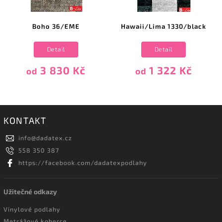
Boho 36/EME
Hawaii/Lima 1330/black
Detail
Detail
3 830 Kč
1 322 Kč
od
od
KONTAKT
info
@
dadatex.cz
558 350 387
https://facebook.com/dadatexpodlahy
Užitečné odkazy
Vinylové podlahy
Metrážové koberce