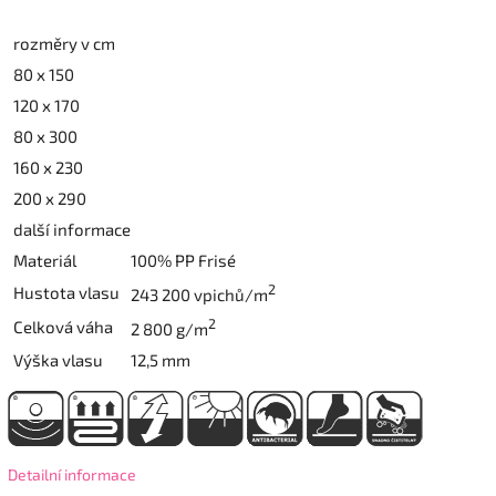
rozměry v cm
80 x 150
120 x 170
80 x 300
160 x 230
200 x 290
další informace
Materiál
100% PP Frisé
2
Hustota vlasu
243 200 vpichů/m
2
Celková váha
2 800 g/m
Výška vlasu
12,5 mm
Detailní informace