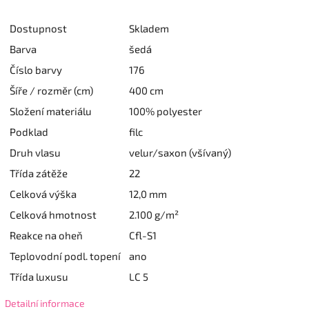
Dostupnost
Skladem
Barva
šedá
Číslo barvy
176
Šíře / rozměr (cm)
400 cm
Složení materiálu
100% polyester
Podklad
filc
Druh vlasu
velur/saxon (všívaný)
Třída zátěže
22
Celková výška
12,0 mm
Celková hmotnost
2.100 g/m²
Reakce na oheň
Cfl-S1
Teplovodní podl. topení
ano
Třída luxusu
LC 5
Detailní informace