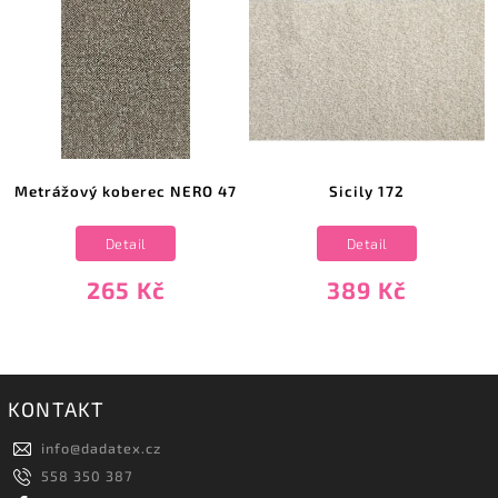
Metrážový koberec NERO 47
Sicily 172
Detail
Detail
265 Kč
389 Kč
KONTAKT
info
@
dadatex.cz
558 350 387