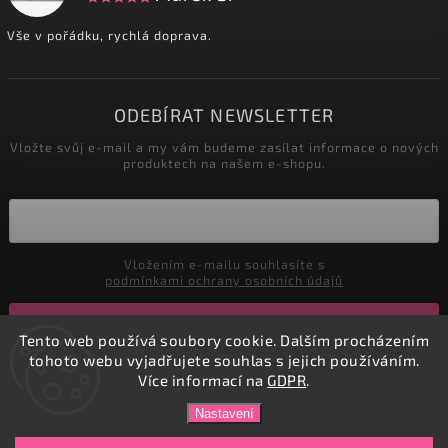
Vše v pořádku, rychlá doprava.
ODEBÍRAT NEWSLETTER
Vložte svůj e-mail a my vám budeme zasílat informace o nových
produktech na našem e-shopu.
Vložením e-mailu souhlasíte s
podmínkami ochrany osobních údajů
Přihlásit se
Tento web používá soubory cookie. Dalším procházením
tohoto webu vyjadřujete souhlas s jejich používáním.
Více informací na
GDPR
.
Copyright 2026
DADATEX E-shop
. Všechna práva vyhrazena.
Nastavení
Vytvořil
Shoptet
| Design
Shoptak.cz.