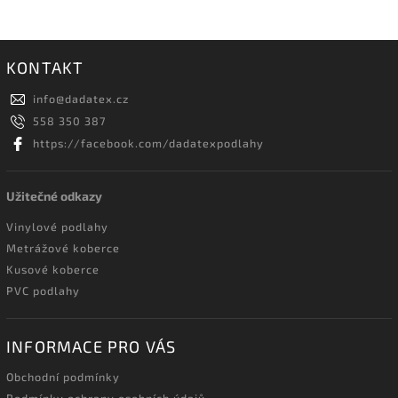
KONTAKT
info
@
dadatex.cz
558 350 387
https://facebook.com/dadatexpodlahy
Užitečné odkazy
Vinylové podlahy
Metrážové koberce
Kusové koberce
PVC podlahy
INFORMACE PRO VÁS
Obchodní podmínky