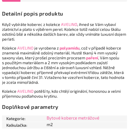
Detailní popis produktu
Když vybíráte koberec z kolekce
AVELINO
, ihned se Vám vybaví
zlatnictví a plato s výběrem perel: Kolekce totiž nabízí celou škálu
odstínů bílé a několika dalších barev, ale vždy vnímáte luxusní dojem
perleti.
Kolekce
AVELINO
je vyrobena z
polyamidu
, což v případě koberce
znamená maximálně odolný materiál. Hustě tkaný 4 mm vysoký
saxony vlas, který prošel precizním procesem
paření
, Vám spolu
s použitým materiálem a 2 mm vysokým podkladem zajistí
jednoduchou údržbu a čištění a zároveň luxusní vzhled. Něžně
vypadající koberec příjemně překvapí extrémní třídou zátěže, která
v tomto případě činí 31. Vztaženo ke vzezření koberce, tato hodnota
je zcela mimořádná.
Kolekce
AVELINO
potěší ty, kdo chtějí originální, honosnou a velmi
příjemnou podlahovou krytinu.
Doplňkové parametry
Bytové koberce metrážové
Kategorie
:
m2
Kalkulačka
: