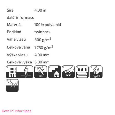
Šíře
4.00 m
další informace
Materiál
100% polyamid
Podklad
twinback
2
Váha vlasu
800 g/m
2
Celková váha
1 730 g/m
Výška vlasu
4.00 mm
Celková výška
6.00 mm
Detailní informace